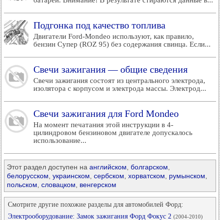
батареи. Внимание! В результате стираются данные в...
Подгонка под качество топлива
Двигатели Ford-Mondeo используют, как правило,
бензин Супер (ROZ 95) без содержания свинца. Если...
Свечи зажигания — общие сведения
Свечи зажигания состоят из центрального электрода,
изолятора с корпусом и электрода массы. Электрод...
Свечи зажигания для Ford Mondeo
На момент печатания этой инструкции в 4-
цилиндровом бензиновом двигателе допускалось
использование...
Этот раздел доступен на
английском
,
болгарском
,
белорусском
,
украинском
,
сербском
,
хорватском
,
румынском
,
польском
,
словацком
,
венгерском
Смотрите другие похожие разделы для автомобилей Форд:
Электрооборудование: Замок зажигания Форд Фокус 2
(2004-2010)