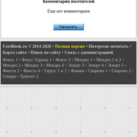
Комментарии посетителей
Еще нет комментариев
FordBook.ru © 2014-2026
•
Полная версия
•
Интересно почитать
•
Карта сайта
•
Поиск по сайту
•
Связь с администрацией
Фокус 1
•
Фокус Турнир 1
•
Фокус 2
•
Мондео 1
•
Мондео 1 и 2
•
Мондео 2
•
Мондео 3
•
Мондео 4
•
Эскорт 3
•
Эскорт 4
•
Эскорт 5
•
Фиеста 2
•
Фиеста 4
•
Таурус 1 и 2
•
Фьюжн
•
Скорпио 1
•
Скорпио 2
•
Сиерра
•
Транзит 2