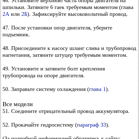
46. Установите верхнюю часть опоры двигателя на
шпильки. Затяните 6 гаек требуемым моментом (глава
2А
или
2Б
). Зафиксируйте высоковольтный провод.
47. После установки опор двигателя, уберите
подъемник.
48. Присоедините к насосу шланг слива и трубопровод
нагнетания, затяните штуцер требуемым моментом.
49. Установите и затяните болт крепления
трубопровода на опоре двигателя.
50. Заправьте систему охлаждения (
глава 1
).
Все модели
51. Соедините отрицательный провод аккумулятора.
52. Прокачайте гидросистему (
параграф 33
).
(За подробной информацией обратитесь к сайту: