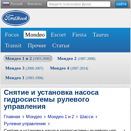
Русский
Контакты
Focus
Mondeo
Escort
Fiesta
Taurus
Transit
Прочие
Статьи
Мондео 1 и 2
Мондео 2
(1993-2000)
(1997-2000)
Мондео 3
Мондео 4
(2000-2007)
(2007-2014)
Мондео 1
(1993-1996)
Снятие и установка насоса
гидросистемы рулевого
управления
Главная
Мондео
Мондео 1 и 2
Шасси
Рулевое управление
Снятие и установка насоса гидросистемы рулевого управления