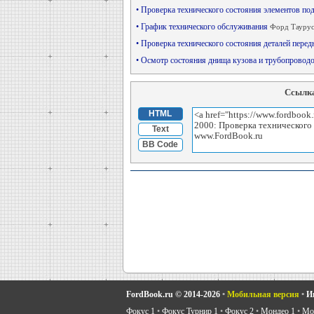
• Проверка технического состояния элементов п
• График технического обслуживания
Форд Таурус
• Проверка технического состояния деталей пере
• Осмотр состояния днища кузова и трубопрово
Ссылка
HTML
Text
BB Code
FordBook.ru © 2014-2026
•
Мобильная версия
•
И
Фокус 1
•
Фокус Турнир 1
•
Фокус 2
•
Мондео 1
•
Мон