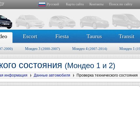
Русский
Карта сайта
Контакты
Поиск по сайту
deo
Escort
Fiesta
Taurus
Transit
Мондео 3
Мондео 4
Мондео 1
97-2000)
(2000-2007)
(2007-2014)
(1
кого состояния
(Мондео 1 и 2)
ая информация
Данные автомобиля
Проверка технического состояния