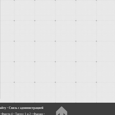
сайту
•
Связь с администрацией
•
Фиеста 4
•
Таурус 1 и 2
•
Фьюжн
•