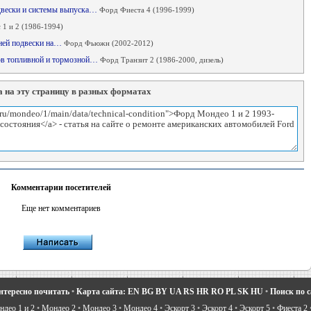
одвески и системы выпуска…
Форд Фиеста 4 (1996-1999)
 1 и 2 (1986-1994)
дней подвески на…
Форд Фьюжн (2002-2012)
дов топливной и тормозной…
Форд Транзит 2 (1986-2000, дизель)
 на эту страницу в разных форматах
Комментарии посетителей
Еще нет комментариев
нтересно почитать
•
Карта сайта:
EN
BG
BY
UA
RS
HR
RO
PL
SK
HU
•
Поиск по 
део 1 и 2
•
Мондео 2
•
Мондео 3
•
Мондео 4
•
Эскорт 3
•
Эскорт 4
•
Эскорт 5
•
Фиеста 2