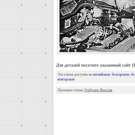
Для деталей посетите указанный сайт [
Эта статья доступна на
английском
,
болгарском
,
бе
венгерском
Проверка статьи:
Горбунов Ярослав