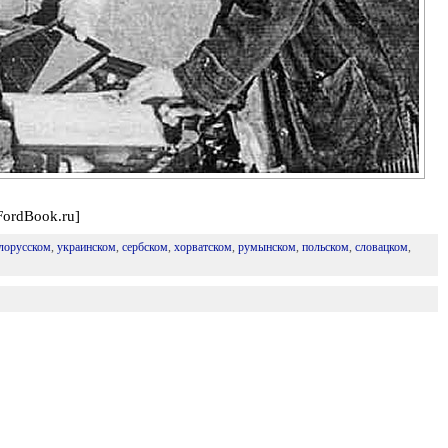
FordBook.ru]
лорусском
,
украинском
,
сербском
,
хорватском
,
румынском
,
польском
,
словацком
,