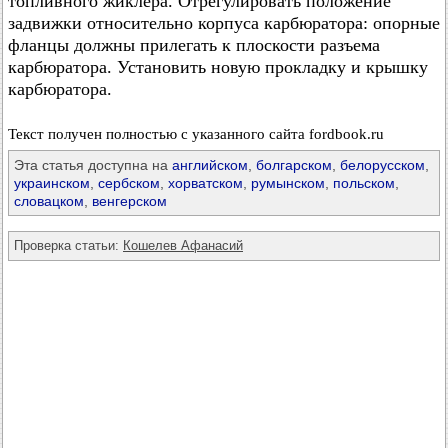
топливного жиклера. Отрегулировать положение
задвижки относительно корпуса карбюратора: опорные
фланцы должны прилегать к плоскости разъема
карбюратора. Установить новую прокладку и крышку
карбюратора.
Текст получен полностью с указанного сайта fordbook.ru
Эта статья доступна на
английском
,
болгарском
,
белорусском
,
украинском
,
сербском
,
хорватском
,
румынском
,
польском
,
словацком
,
венгерском
Проверка статьи:
Кошелев Афанасий