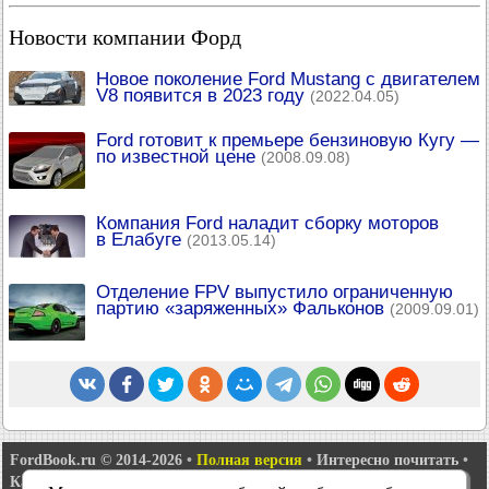
Новости компании Форд
Новое поколение Ford Mustang с двигателем
V8 появится в 2023 году
(2022.04.05)
Ford готовит к премьере бензиновую Кугу —
по известной цене
(2008.09.08)
Компания Ford наладит сборку моторов
в Елабуге
(2013.05.14)
Отделение FPV выпустило ограниченную
партию «заряженных» Фальконов
(2009.09.01)
FordBook.ru © 2014-2026
•
Полная версия
•
Интересно почитать
•
Карта сайта
•
Поиск по сайту
•
Связь с администрацией