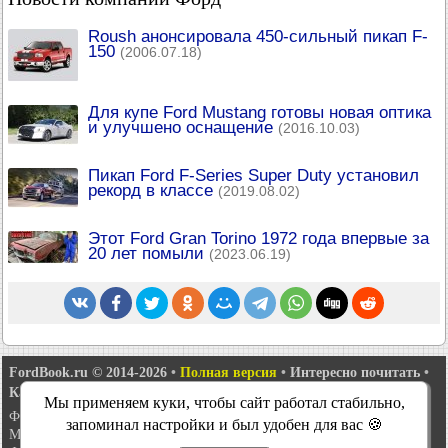
Roush анонсировала 450-сильный пикап F-
150
(2006.07.18)
Для купе Ford Mustang готовы новая оптика
и улучшено оснащение
(2016.10.03)
Пикап Ford F-Series Super Duty установил
рекорд в классе
(2019.08.02)
Этот Ford Gran Torino 1972 года впервые за
20 лет помыли
(2023.06.19)
FordBook.ru © 2014-2026
•
Полная версия
•
Интересно почитать
•
Карта сайта
•
Поиск по сайту
•
Связь с администрацией
Мы применяем куки, чтобы сайт работал стабильно,
Фокус 1
•
Фокус Турнир 1
•
Фокус 2
•
Мондео 1
•
Мондео 1 и 2
•
запоминал настройки и был удобен для вас 🍪
Мондео 2
•
Мондео 3
•
Мондео 4
•
Эскорт 3
•
Эскорт 4
•
Эскорт 5
•