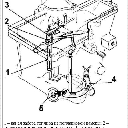
1 – канал забора топлива из поплавковой камеры; 2 –
топливный жиклер холостого хода; 3 – воздушный