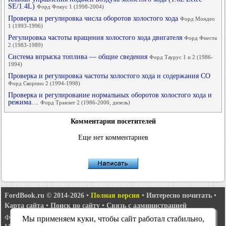
SE/1.4L)
Форд Фокус 1 (1998-2004)
Проверка и регулировка числа оборотов холостого хода
Форд Мондео
1 (1993-1996)
Регулировка частоты вращения холостого хода двигателя
Форд Фиеста
2 (1983-1989)
Система впрыска топлива — общие сведения
Форд Таурус 1 и 2 (1986-
1994)
Проверка и регулировка частоты холостого хода и содержания CO
Форд Скорпио 2 (1994-1998)
Проверка и регулирование нормальных оборотов холостого хода и
режима…
Форд Транзит 2 (1986-2000, дизель)
Комментарии посетителей
Еще нет комментариев
FordBook.ru © 2014-2026
•
Полная версия
•
Интересно почитать
•
Карта сайта
•
Поиск по сайту
•
Связь с администрацией
Фокус 1
•
Фокус Турнир 1
•
Фокус 2
•
Мондео 1
•
Мондео 1 и 2
•
Мы применяем куки, чтобы сайт работал стабильно,