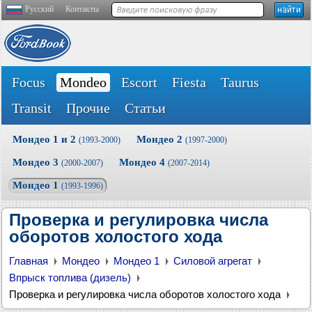
Русский
Контакты
Focus
Mondeo
Escort
Fiesta
Taurus
Transit
Прочие
Статьи
Мондео 1 и 2
Мондео 2
(1993-2000)
(1997-2000)
Мондео 3
Мондео 4
(2000-2007)
(2007-2014)
Мондео 1
(1993-1996)
Проверка и регулировка числа
оборотов холостого хода
Главная
Мондео
Мондео 1
Силовой агрегат
Впрыск топлива (дизель)
Проверка и регулировка числа оборотов холостого хода