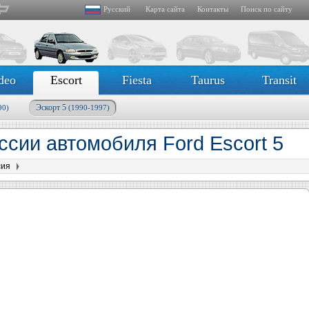
Русский
Карта сайта
Контакты
Поиск по сайту
deo
Escort
Fiesta
Taurus
Transit
Эскорт 5
90)
(1990-1997)
сии автомобиля Ford Escort 5
сия