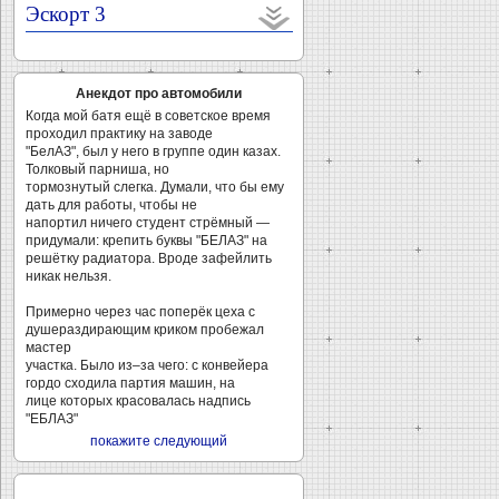
Эскорт 3
Анекдот про автомобили
Когда мой батя ещё в советское время
проходил практику на заводе
"БелАЗ", был у него в группе один казах.
Толковый парниша, но
тормознутый слегка. Думали, что бы ему
дать для работы, чтобы не
напортил ничего студент стрёмный —
придумали: крепить буквы "БЕЛАЗ" на
решётку радиатора. Вроде зафейлить
никак нельзя.
Примерно через час поперёк цеха с
душераздирающим криком пробежал
мастер
участка. Было из–за чего: с конвейера
гордо сходила партия машин, на
лице которых красовалась надпись
"ЕБЛАЗ"
покажите следующий