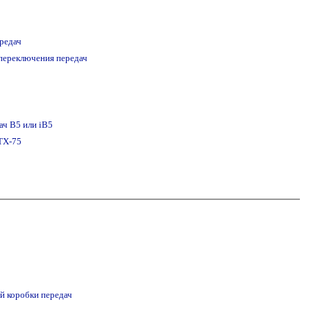
редач
 переключения передач
ач В5 или iB5
ТХ-75
й коробки передач