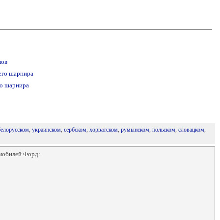
лов
его шарнира
го шарнира
белорусском
,
украинском
,
сербском
,
хорватском
,
румынском
,
польском
,
словацком
,
мобилей Форд: