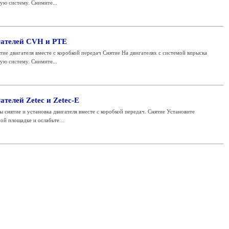
ую систему. Снимите...
гателей CVH и РТЕ
тие двигателя вместе с коробкой передач Снятие На двигателях с системой впрыска
ую систему. Снимите...
ателей Zetec и Zetec-E
 снятие и установка двигателя вместе с коробкой передач. Снятие Установите
ой площадке и ослабьте...