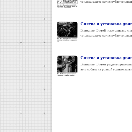
топлива разгерметизируйте топливн
Снятие и установка дви
Внимание. В этой главе описано сня
топлива разгерметизируйте топливн
Снятие и установка двиг
Внимание. В этом разделе приведены
автомобиль на ровной горизонтальн