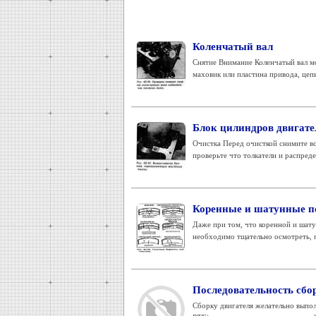
Коленчатый вал
Снятие Внимание Коленчатый вал мо
маховик или пластина привода, цепь,
Блок цилиндров двигате
Очистка Перед очисткой снимите вс
проверьте что толкатели и распреде
Коренные и шатунные 
Даже при том, что коренной и шат
необходимо тщательно осмотреть, п
Последовательность сбо
Сборку двигателя желательно выпол