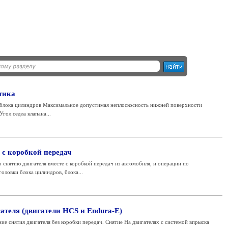
тика
 блока цилиндров Максимальное допустимая неплоскосность нижней поверхности
гол седла клапана...
 с коробкой передач
 снятию двигателя вместе с коробкой передач из автомобиля, и операции по
оловки блока цилиндров, блока...
ателя (двигатели HCS и Endura-E)
ие снятия двигателя без коробки передач. Снятие На двигателях с системой впрыска