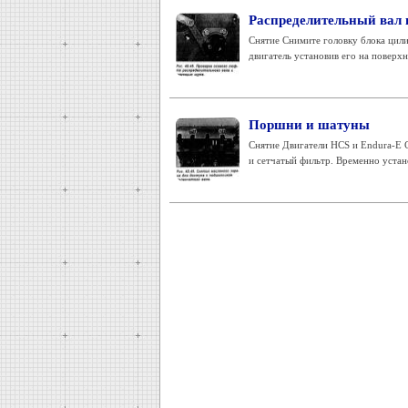
Распределительный вал 
Снятие Снимите головку блока цили
двигатель установив его на поверхн
Поршни и шатуны
Снятие Двигатели HCS и Endura-E 
и сетчатый фильтр. Временно устано