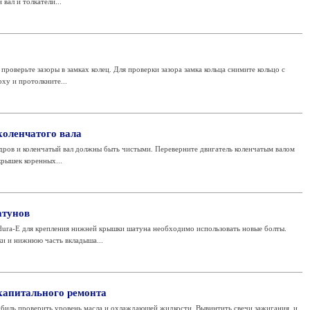
вал и толкатели...
роверьте зазоры в замках колец. Для проверки зазора замка кольца снимите кольцо с
рху и протолкните...
оленчатого вала
дров и коленчатый вал должны быть чистыми. Переверните двигатель коленчатым валом
крышек коренных...
атунов
dura-Е для крепления нижней крышки шатуна необходимо использовать новые болты.
и и нижнюю часть вкладыша...
 капитального ремонта
обиль проверить уровень масла и охлаждающей жидкости. Вывинтить свечи зажигания, и