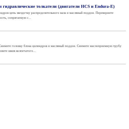
и гидравлические толкатели (двигатели HCS и Endura-E)
ндров цепь звездочку распределительного вала и масляный поддон. Переверните
ость, сопрягаемую с...
Снимите головку блока цилиндров и масляный поддон. Снимите маслоприемную трубу
вите шкив коленчатого...