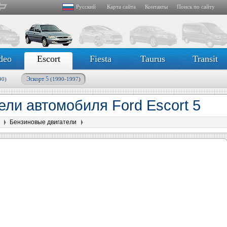
Русский
Карта сайта
Контакты
Поиск по сайту
deo
Escort
Fiesta
Taurus
Transit
Эскорт 5
90)
(1990-1997)
ели автомобиля Ford Escort 5
Бензиновые двигатели