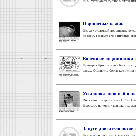
РТЕ) установите распределительный 
Поршневые кольца
Перед установкой поршневых колец п
поршня, вставьте его в цилиндр све
Коренные подшипники к
Проверка При проверке блок цилин
вверх. Отвинтите болты крепления 
Установка поршней и ш
Внимание. На двигателях HCS и En
Протрите половину шатуна у крышк
Запуск двигателя после
После установки двигателя в автом