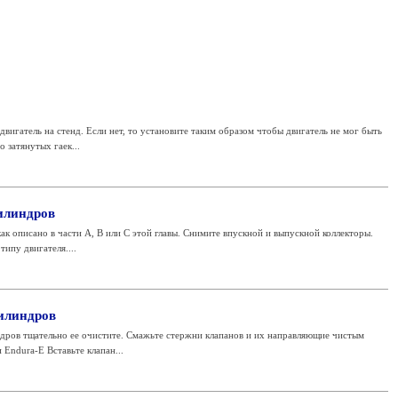
двигатель на стенд. Если нет, то установите таким образом чтобы двигатель не мог быть
 затянутых гаек...
илиндров
ак описано в части А, В или С этой главы. Снимите впускной и выпускной коллекторы.
типу двигателя....
илиндров
дров тщательно ее очистите. Смажьте стержни клапанов и их направляющие чистым
Endura-E Вставьте клапан...