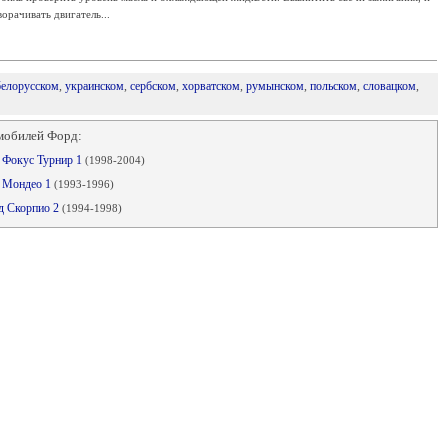
орачивать двигатель...
белорусском
,
украинском
,
сербском
,
хорватском
,
румынском
,
польском
,
словацком
,
мобилей Форд:
д Фокус Турнир 1
(1998-2004)
д Мондео 1
(1993-1996)
рд Скорпио 2
(1994-1998)