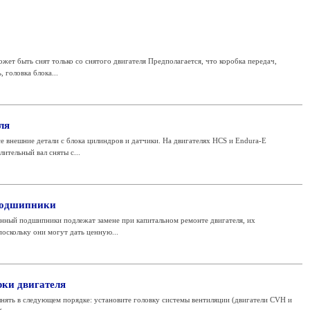
жет быть снят только со снятого двигателя Предполагается, что коробка передач,
 головка блока...
ля
е внешние детали с блока цилиндров и датчики. На двигателях HCS и Endura-E
лительный вал сняты с...
подшипники
унный подшипники подлежат замене при капитальном ремонте двигателя, их
оскольку они могут дать ценную...
рки двигателя
нять в следующем порядке: установите головку системы вентиляции (двигатели CVH и