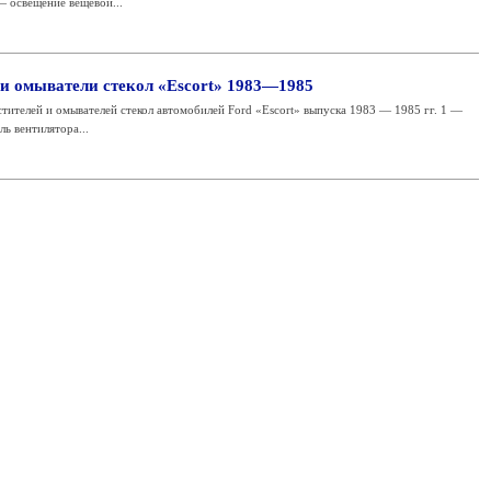
— освещение вещевой...
 и омыватели стекол «Escort» 1983—1985
тителей и омывателей стекол автомобилей Ford «Escort» выпуска 1983 — 1985 гг. 1 —
ль вентилятора...