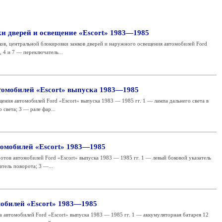
и дверей и освещение «Escort» 1983—1985
ов, центральной блокировки замков дверей и наружного освещения автомобилей Ford
, 4 и 7 — переключатель...
томобилей «Escort» выпуска 1983—1985
ния автомобилей Ford «Escort» выпуска 1983 — 1985 гг. 1 — лампа дальнего света в
 света; 3 — рале фар...
томобилей «Escort» 1983—1985
отов автомобилей Ford «Escort» выпуска 1983 — 1985 гг. 1 — левый боковой указатель
тель поворота; 3 —...
обилей «Escort» 1983—1985
 автомобилей Ford «Escort» выпуска 1983 — 1985 гг. 1 — аккумуляторная батарея 12