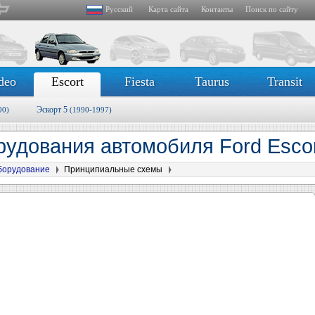
Русский
Карта сайта
Контакты
Поиск по сайту
deo
Escort
Fiesta
Taurus
Transit
Эскорт 5
90)
(1990-1997)
удования автомобиля Ford Escor
борудование
Принципиальные схемы