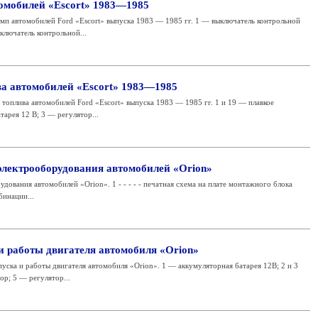
омобилей «Escort» 1983—1985
мп автомобилей Ford «Escort» выпуска 1983 — 1985 гг. 1 — выключатель контрольной
ключатель контрольной...
а автомобилей «Escort» 1983—1985
топлива автомобилей Ford «Escort» выпуска 1983 — 1985 гг. 1 и 19 — плавкое
арея 12 В; 3 — регулятор...
лектрооборудования автомобилей «Orion»
ования автомобилей «Orion». 1 - - - - - печатная схема на плате монтажного блока
мбинации...
и работы двигателя автомобиля «Orion»
пуска и работы двигателя автомобиля «Orion». 1 — аккумуляторная батарея 12В; 2 и 3
ор; 5 — регулятор...