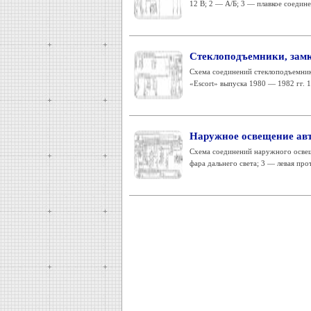
12 В; 2 — А/Б; 3 — плавкое соедине
Стеклоподъемники, замк
Схема соединений стеклоподъемник
«Escort» выпуска 1980 — 1982 гг. 1
Наружное освещение ав
Схема соединений наружного освеще
фара дальнего света; 3 — левая про