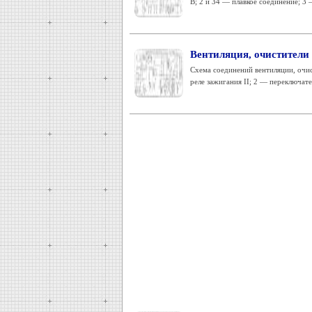
В; 2 и 34 — плавкое соединение; 3 
Вентиляция, очистители
Схема соединений вентиляции, очис
реле зажигания II; 2 — переключате