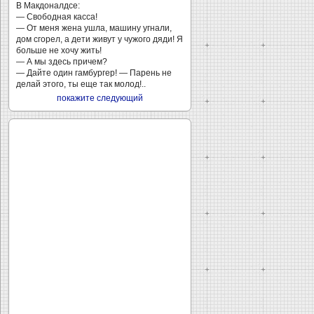
В Макдоналдсе:
— Свободная касса!
— От меня жена ушла, машину угнали,
дом сгорел, а дети живут у чужого дяди! Я
больше не хочу жить!
— А мы здесь причем?
— Дайте один гамбургер! — Парень не
делай этого, ты еще так молод!..
покажите следующий