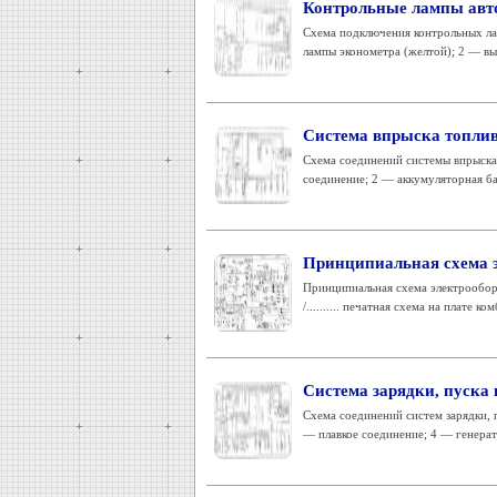
Контрольные лампы авт
Схема подключения контрольных ла
лампы эконометра (желтой); 2 — вы
Система впрыска топлив
Схема соединений системы впрыска 
соединение; 2 — аккумуляторная бат
Принципиальная схема э
Принципиальная схема электрооборуд
/.......... печатная схема на плате ко
Система зарядки, пуска 
Схема соединений систем зарядки, 
— плавкое соединение; 4 — генерат