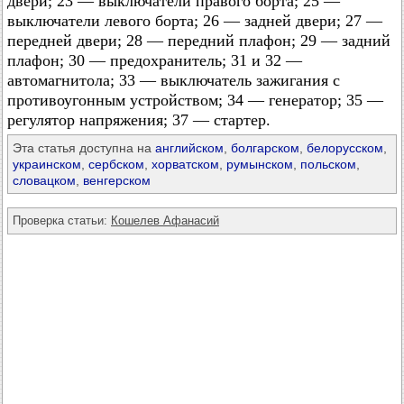
двери; 23 — выключатели правого борта; 25 —
выключатели левого борта; 26 — задней двери; 27 —
передней двери; 28 — передний плафон; 29 — задний
плафон; 30 — предохранитель; 31 и 32 —
автомагнитола; 33 — выключатель зажигания с
противоугонным устройством; 34 — генератор; 35 —
регулятор напряжения; 37 — стартер.
Эта статья доступна на
английском
,
болгарском
,
белорусском
,
украинском
,
сербском
,
хорватском
,
румынском
,
польском
,
словацком
,
венгерском
Проверка статьи:
Кошелев Афанасий