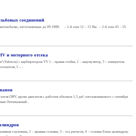
езьбовых соединений
автомобилях, изготовленных до 09.1988: – 1-й этап 12 – 15 Нм – 2-й этап 45 – 55
V и моторного отсека
³ (Valencia) с карбюратором VV 1 – правая стойка; 2 – аккумулятор; 3 – измеритель
топителя; 5 –...
апанов
ателя OHV, кроме двигателя с рабочим объемом 1,3 дм³, изготавливаемого с сентября
кные Оптимальный...
илиндров
аливная горловина; 2 – крышка головки; 3 – ось рычагов; 4 – головка блока цилиндров;