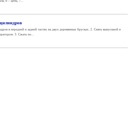
а; 6 – цепь; 7...
 цилиндров
дров в передней и задней частях на двух деревянных брусках. 2. Снять выпускной и
ратором. 3. Сжать по...