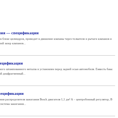
ения — спецификации
в блоке цилиндров, приводит в движение клапаны через толкатели и рычаги клапанов и
ий зазор клапанов...
пецификации
вого штампованного металла и установлен перед задней осью автомобиля. Емкость бака:
ий диафрагменный...
пецификации
ия распределителя зажигания Bosch двигателя 1,1 дм³ А – центробежный регулятор; В
система зажигания...