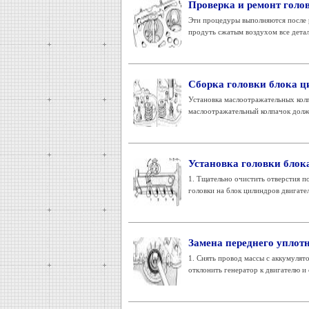
Проверка и ремонт голо
Эти процедуры выполняются после 
продуть сжатым воздухом все детал
Сборка головки блока ц
Установка маслоотражательных колп
маслоотражательный колпачок должен
Установка головки блок
1. Тщательно очистить отверстия п
головки на блок цилиндров двигател
Замена переднего уплот
1. Снять провод массы с аккумулят
отклонить генератор к двигателю и 