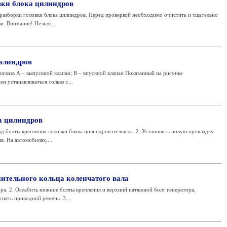
вки блока цилиндров
разборки головки блока цилиндров. Перед проверкой необходимо очистить и тщательно
и. Внимание! Нельзя...
илиндров
ачков А – выпускной клапан; В – впускной клапан Показанный на рисунке
 устанавливаться только с...
а цилиндров
од болты крепления головки блока цилиндров от масла. 2. Установить новую прокладку
я. На автомобилях,...
нительного кольца коленчатого вала
ора. 2. Ослабить нижние болты крепления и верхний натяжной болт генератора,
снять приводной ремень. 3....