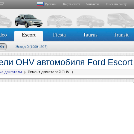
Русский
Карта сайта
Контакты
Поиск по сайту
deo
Escort
Fiesta
Taurus
Transit
Эскорт 5
90)
(1990-1997)
ели OHV автомобиля Ford Escort
ые двигатели
Ремонт двигателей OHV