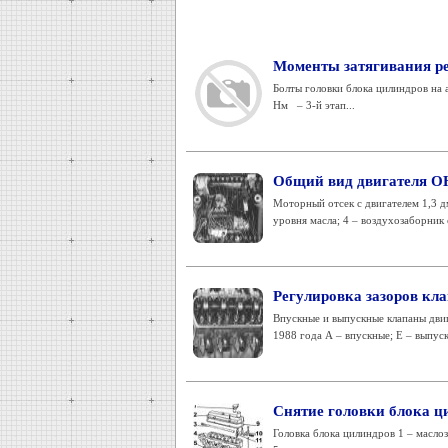
Моменты затягивания р
Болты головки блока цилиндров на 
Нм – 3-й этап...
Общий вид двигателя OH
Моторный отсек с двигателем 1,3 дм
уровня масла; 4 – воздухозаборник о
Регулировка зазоров кл
Впускные и выпускные клапаны двиг
1988 года А – впускные; Е – выпус
Снятие головки блока ц
Головка блока цилиндров 1 – маслоз