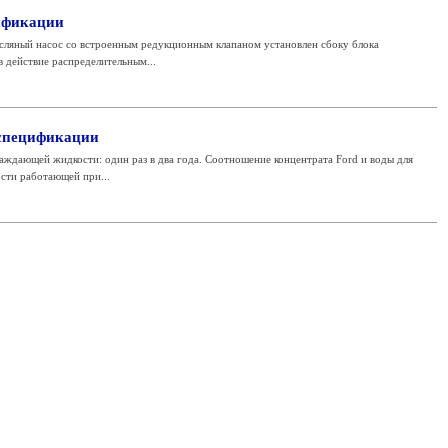
ификации
ляный насос со встроенным редукционным клапаном установлен сбоку блока
в действие распределительным...
спецификации
ждающей жидкости: один раз в два года. Соотношение концентрата Ford и воды для
ти работающей при...