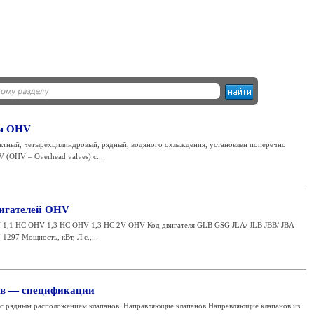
ля OHV
актный, четырехцилиндровый, рядный, водяного охлаждения, установлен поперечно
 (OHV – Overhead valves) с...
игателей OHV
V 1,1 HC OHV 1,3 HC OHV 1,3 HC 2V OHV Код двигателя GLB GSG JLA/ JLB JBB/ JBA
1297 Мощность, кВт, Л.с.,...
ов — спецификации
а с рядным расположением клапанов. Направляющие клапанов Направляющие клапанов из