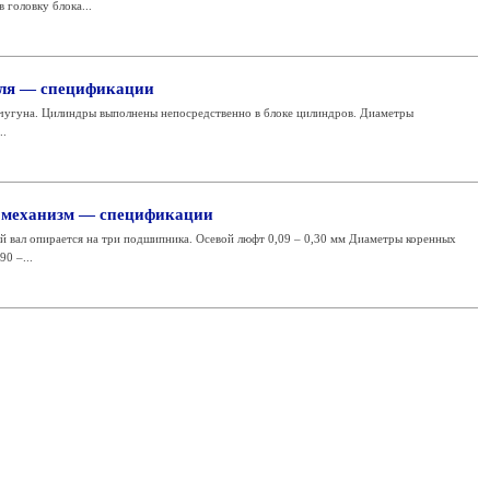
 головку блока...
еля — спецификации
 чугуна. Цилиндры выполнены непосредственно в блоке цилиндров. Диаметры
..
механизм — спецификации
й вал опирается на три подшипника. Осевой люфт 0,09 – 0,30 мм Диаметры коренных
0 –...