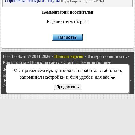
Поршневые пальцы и шатуны
Форд Скорпио 1 (1985-1994)
Комментарии посетителей
Еще нет комментариев
FordBook.ru © 2014-2026
•
Полная версия
•
Интересно почитать
•
Карта сайта
•
Поиск по сайту
•
Связь с администрацией
Фокус 1
•
Фокус Турнир 1
•
Фокус 2
•
Мондео 1
•
Мондео 1 и 2
•
Мы применяем куки, чтобы сайт работал стабильно,
Мондео 2
•
Мондео 3
•
Мондео 4
•
Эскорт 3
•
Эскорт 4
•
Эскорт 5
•
запоминал настройки и был удобен для вас 🍪
Фиеста 2
•
Фиеста 4
•
Таурус 1 и 2
•
Фьюжн
•
Скорпио 1
•
Скорпио 2
•
Сиерра
•
Транзит 2
Продолжить