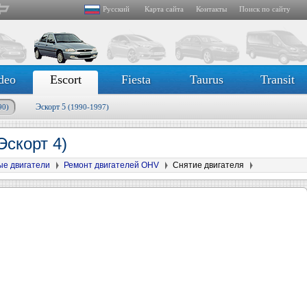
Русский
Карта сайта
Контакты
Поиск по сайту
deo
Escort
Fiesta
Taurus
Transit
Эскорт 5
90)
(1990-1997)
Эскорт 4)
ые двигатели
Ремонт двигателей OHV
Снятие двигателя