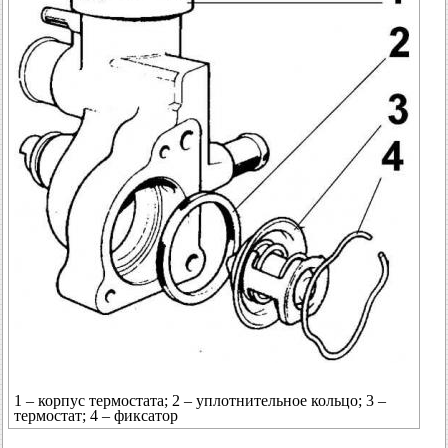
1 – корпус термостата; 2 – уплотнительное кольцо; 3 –
термостат; 4 – фиксатор