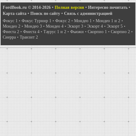
FordBook.ru © 2014-2026
•
Полная версия
•
Интересно почитать
•
Карта сайта
•
Поиск по сайту
•
Связь с администрацией
Фокус 1
•
Фокус Турнир 1
•
Фокус 2
•
Мондео 1
•
Мондео 1 и 2
•
Мондео 2
•
Мондео 3
•
Мондео 4
•
Эскорт 3
•
Эскорт 4
•
Эскорт 5
•
Фиеста 2
•
Фиеста 4
•
Таурус 1 и 2
•
Фьюжн
•
Скорпио 1
•
Скорпио 2
•
Сиерра
•
Транзит 2