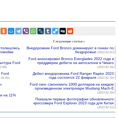
Следующие статьи »
столкнулись
Внедорожник Ford Bronco доминирует в гонках по
томойки
бездорожью
(2022.02.07)
Ford анонсировал Bronco Everglades 2022 года в
ьптура Ford
преддверии дебюта на автосалоне в Чикаго
2.06)
(2022.02.10)
 Ford
Дебют внедорожника Ford Ranger Raptor 2023
года состоится 22 февраля
.02.05)
(2022.02.10)
н
Ford смог сэкономить 1000 долларов на каждом
произведенном электрокаре Mustang Mach-E
(2022.02.10)
ли на 11%
Показали первые фотографии обновленного
кроссовера Ford Explorer 2023 года для Китая
(2022.02.12)