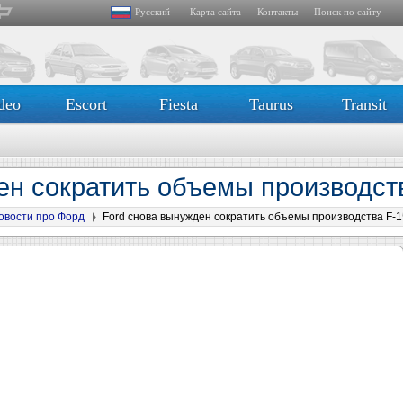
Русский
Карта сайта
Контакты
Поиск по сайту
deo
Escort
Fiesta
Taurus
Transit
ен сократить объемы производств
овости про Форд
Ford снова вынужден сократить объемы производства F-1