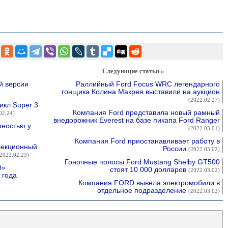
Следующие статьи »
й версии
Раллийный Ford Focus WRC легендарного
гонщика Колина Макрея выставили на аукцион
(2022.02.27)
икл Super 3
Компания Ford представила новый рамный
02.24)
внедорожник Everest на базе пикапа Ford Ranger
рностью у
(2022.03.01)
Компания Ford приостанавливает работу в
лекционный
России
(2022.03.02)
2022.02.23)
Гоночные полосы Ford Mustang Shelby GT500
й»
стоят 10 000 долларов
(2022.03.02)
 года
Компания FORD вывела электромобили в
отдельное подразделение
(2022.03.02)