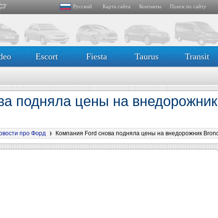
Русский
Карта сайта
Контакты
Поиск по сайту
deo
Escort
Fiesta
Taurus
Transit
ва подняла цены на внедорожник
овости про Форд