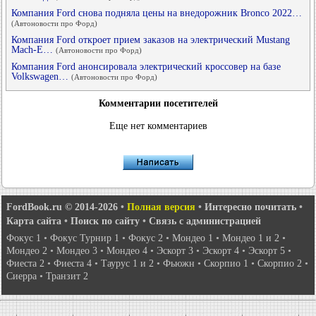
Компания Ford снова подняла цены на внедорожник Bronco 2022…
(Автоновости про Форд)
Компания Ford откроет прием заказов на электрический Mustang
Mach-E…
(Автоновости про Форд)
Компания Ford анонсировала электрический кроссовер на базе
Volkswagen…
(Автоновости про Форд)
Комментарии посетителей
Еще нет комментариев
FordBook.ru © 2014-2026
•
Полная версия
•
Интересно почитать
•
Карта сайта
•
Поиск по сайту
•
Связь с администрацией
Фокус 1
•
Фокус Турнир 1
•
Фокус 2
•
Мондео 1
•
Мондео 1 и 2
•
Мондео 2
•
Мондео 3
•
Мондео 4
•
Эскорт 3
•
Эскорт 4
•
Эскорт 5
•
Фиеста 2
•
Фиеста 4
•
Таурус 1 и 2
•
Фьюжн
•
Скорпио 1
•
Скорпио 2
•
Сиерра
•
Транзит 2