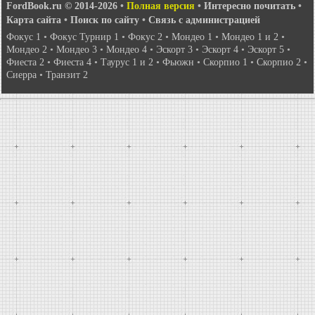
FordBook.ru © 2014-2026
•
Полная версия
•
Интересно почитать
•
Карта сайта
•
Поиск по сайту
•
Связь с администрацией
Фокус 1
•
Фокус Турнир 1
•
Фокус 2
•
Мондео 1
•
Мондео 1 и 2
•
Мондео 2
•
Мондео 3
•
Мондео 4
•
Эскорт 3
•
Эскорт 4
•
Эскорт 5
•
Фиеста 2
•
Фиеста 4
•
Таурус 1 и 2
•
Фьюжн
•
Скорпио 1
•
Скорпио 2
•
Сиерра
•
Транзит 2