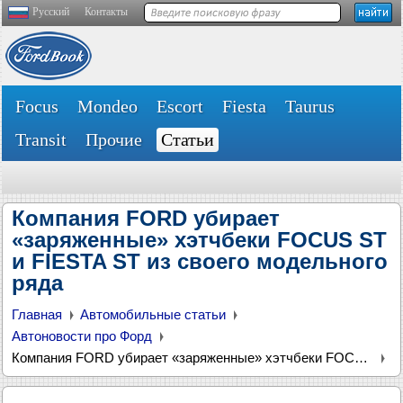
Русский
Контакты
Focus
Mondeo
Escort
Fiesta
Taurus
Transit
Прочие
Статьи
Компания FORD убирает
«заряженные» хэтчбеки FOCUS ST
и FIESTA ST из своего модельного
ряда
Главная
Автомобильные статьи
Автоновости про Форд
Компания FORD убирает «заряженные» хэтчбеки FOCUS ST и FIESTA ST из своего модельного ряда