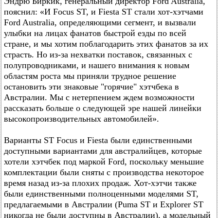
Эндрю Биркик, генеральный директор Ford Australia,
пояснил: «И Focus ST, и Fiesta ST стали хот-хэтчами
Ford Australia, определяющими сегмент, и вызвали
улыбки на лицах фанатов быстрой езды по всей
стране, и мы хотим поблагодарить этих фанатов за их
страсть. Но из-за нехватки поставок, связанных с
полупроводниками, и нашего внимания к новым
областям роста мы приняли трудное решение
остановить эти знаковые "горячие" хэтчбека в
Австралии. Мы с нетерпением ждем возможности
рассказать больше о следующей эре нашей линейки
высокопроизводительных автомобилей».
Варианты ST Focus и Fiesta были единственными
доступными вариантами для австралийцев, которые
хотели хэтчбек под маркой Ford, поскольку меньшие
комплектации были сняты с производства некоторое
время назад из-за плохих продаж. Хот-хэтчи также
были единственными полноценными моделями ST,
предлагаемыми в Австралии (Puma ST и Explorer ST
никогда не были доступны в Австралии), а модельный