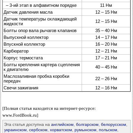
– 3-ий этап в алфавитном порядке
11 Нм
Датчик давления масла
12 – 15 Нм
Датчик температуры охлаждающей
12 – 15 Нм
жидкости
Болты опор вала рычагов клапанов
35 – 40 Нм
Выпускной коллектор
14 – 17 Нм
Впускной коллектор
16 – 20 Нм
Карбюратор
12 – 21 Нм
Корпус термостата
17 – 21 Нм
Болты крепления картера сцепления
40 – 45 Нм
к двигателю
Маслозаливная пробка коробки
22 – 26 Нм
передач
Свечи зажигания
12 – 16 Нм
[Полная статья находится на интернет-ресурсе:
www.FordBook.ru]
Эта статья доступна на
английском
,
болгарском
,
белорусском
,
украинском
,
сербском
,
хорватском
,
румынском
,
польском
,