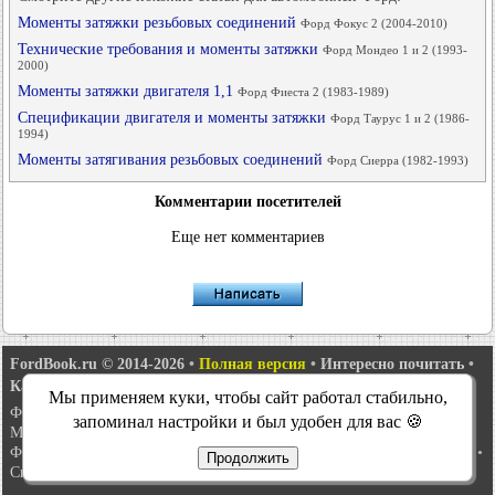
Моменты затяжки резьбовых соединений
Форд Фокус 2 (2004-2010)
Технические требования и моменты затяжки
Форд Мондео 1 и 2 (1993-
2000)
Моменты затяжки двигателя 1,1
Форд Фиеста 2 (1983-1989)
Спецификации двигателя и моменты затяжки
Форд Таурус 1 и 2 (1986-
1994)
Моменты затягивания резьбовых соединений
Форд Сиерра (1982-1993)
Комментарии посетителей
Еще нет комментариев
FordBook.ru © 2014-2026
•
Полная версия
•
Интересно почитать
•
Карта сайта
•
Поиск по сайту
•
Связь с администрацией
Мы применяем куки, чтобы сайт работал стабильно,
Фокус 1
•
Фокус Турнир 1
•
Фокус 2
•
Мондео 1
•
Мондео 1 и 2
•
запоминал настройки и был удобен для вас 🍪
Мондео 2
•
Мондео 3
•
Мондео 4
•
Эскорт 3
•
Эскорт 4
•
Эскорт 5
•
Фиеста 2
•
Фиеста 4
•
Таурус 1 и 2
•
Фьюжн
•
Скорпио 1
•
Скорпио 2
•
Продолжить
Сиерра
•
Транзит 2