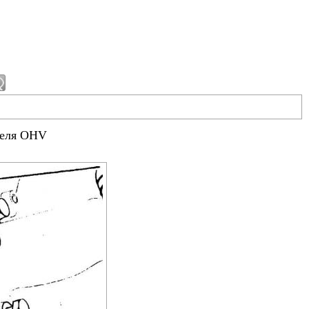
теля OHV