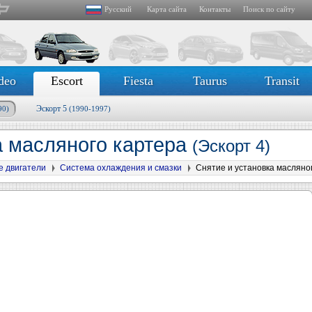
Русский
Карта сайта
Контакты
Поиск по сайту
deo
Escort
Fiesta
Taurus
Transit
Эскорт 5
90)
(1990-1997)
а масляного картера
(Эскорт 4)
е двигатели
Система охлаждения и смазки
Снятие и установка масляно