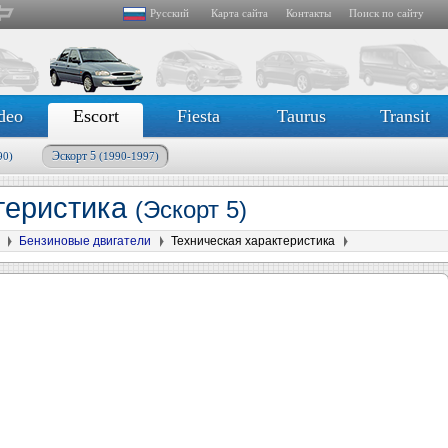
Русский
Карта сайта
Контакты
Поиск по сайту
deo
Escort
Fiesta
Taurus
Transit
Эскорт 5
90)
(1990-1997)
теристика
(Эскорт 5)
Бензиновые двигатели
Техническая характеристика