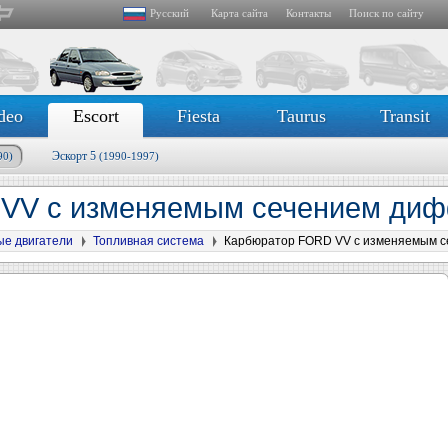
Русский
Карта сайта
Контакты
Поиск по сайту
deo
Escort
Fiesta
Taurus
Transit
Эскорт 5
90)
(1990-1997)
VV с изменяемым сечением ди
ые двигатели
Топливная система
Карбюратор FORD VV с изменяемым 