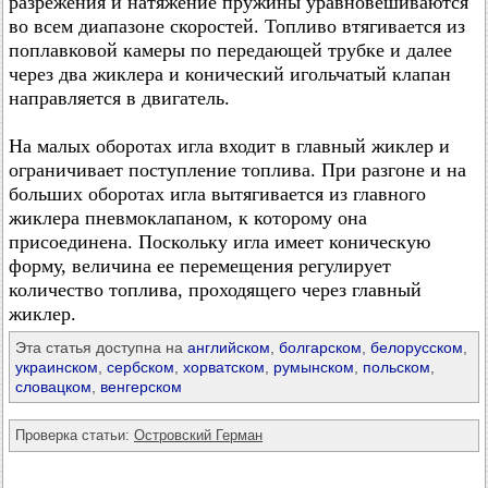
разрежения и натяжение пружины уравновешиваются
во всем диапазоне скоростей. Топливо втягивается из
поплавковой камеры по передающей трубке и далее
через два жиклера и конический игольчатый клапан
направляется в двигатель.
На малых оборотах игла входит в главный жиклер и
ограничивает поступление топлива. При разгоне и на
больших оборотах игла вытягивается из главного
жиклера пневмоклапаном, к которому она
присоединена. Поскольку игла имеет коническую
форму, величина ее перемещения регулирует
количество топлива, проходящего через главный
жиклер.
Эта статья доступна на
английском
,
болгарском
,
белорусском
,
украинском
,
сербском
,
хорватском
,
румынском
,
польском
,
словацком
,
венгерском
Проверка статьи:
Островский Герман