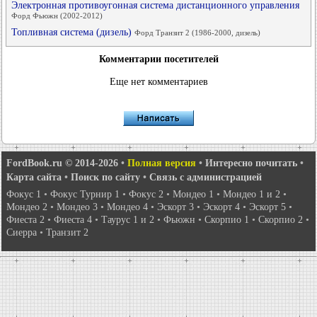
Электронная противоугонная система дистанционного управления
Форд Фьюжн (2002-2012)
Топливная система (дизель)
Форд Транзит 2 (1986-2000, дизель)
Комментарии посетителей
Еще нет комментариев
FordBook.ru © 2014-2026
•
Полная версия
•
Интересно почитать
•
Карта сайта
•
Поиск по сайту
•
Связь с администрацией
Фокус 1
•
Фокус Турнир 1
•
Фокус 2
•
Мондео 1
•
Мондео 1 и 2
•
Мондео 2
•
Мондео 3
•
Мондео 4
•
Эскорт 3
•
Эскорт 4
•
Эскорт 5
•
Фиеста 2
•
Фиеста 4
•
Таурус 1 и 2
•
Фьюжн
•
Скорпио 1
•
Скорпио 2
•
Сиерра
•
Транзит 2