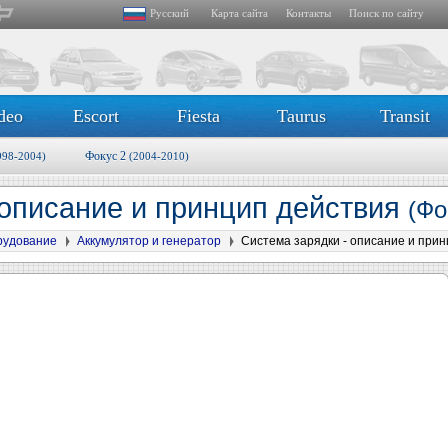
Русский
Карта сайта
Контакты
Поиск по сайту
deo
Escort
Fiesta
Taurus
Transit
Фокус 2
998-2004)
(2004-2010)
 описание и принцип действия
(Фо
рудование
Аккумулятор и генератор
Система зарядки - описание и прин