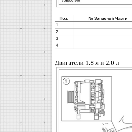
Поз.
№ Запасной Части
1
2
3
4
Двигатели 1.8 л и 2.0 л