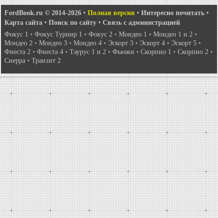
FordBook.ru © 2014-2026
•
Полная версия
•
Интересно почитать
•
Карта сайта
•
Поиск по сайту
•
Связь с администрацией
Фокус 1
•
Фокус Турнир 1
•
Фокус 2
•
Мондео 1
•
Мондео 1 и 2
•
Мондео 2
•
Мондео 3
•
Мондео 4
•
Эскорт 3
•
Эскорт 4
•
Эскорт 5
•
Фиеста 2
•
Фиеста 4
•
Таурус 1 и 2
•
Фьюжн
•
Скорпио 1
•
Скорпио 2
•
Сиерра
•
Транзит 2