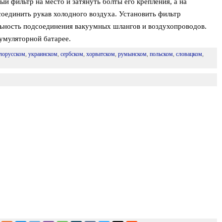
й фильтр на место и затянуть болты его крепления, а на
соединить рукав холодного воздуха. Установить фильтр
льность подсоединения вакуумных шлангов и воздухопроводов.
умуляторной батарее.
лорусском
,
украинском
,
сербском
,
хорватском
,
румынском
,
польском
,
словацком
,