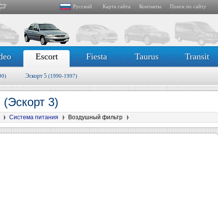
Русский
Карта сайта
Контакты
Поиск по сайту
deo
Escort
Fiesta
Taurus
Transit
Эскорт 5
90)
(1990-1997)
р
(Эскорт 3)
Система питания
Воздушный фильтр