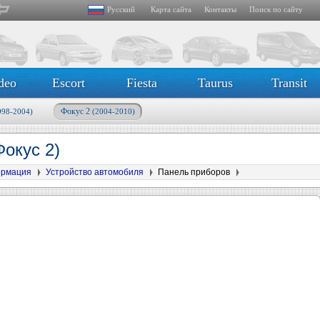
Русский
Карта сайта
Контакты
Поиск по сайту
deo
Escort
Fiesta
Taurus
Transit
Фокус 2
998-2004)
(2004-2010)
Фокус 2)
ормация
Устройство автомобиля
Панель приборов