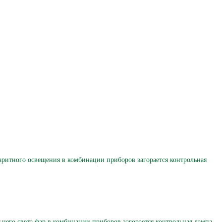
тного освещения в комбинации приборов загорается контрольная
го света фар в комбинации приборов загорается контрольная лампа