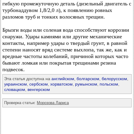
гибкую промежуточную деталь (дизельный двигатель с
турбонаддувом 1,8/2,0 л), к появлению ровных
разломов труб и тонких волосяных трещин.
Брызги воды или соленая вода способствуют коррозии
снаружи. Удары камнями или другие механические
контакты, например удары о твердый грунт, в равной
степени наносят вряд системе выхлопа, так же, как и
вредные частоты колебаний, причиной которых часто
бывают ломкая или покрытая трещинами резина
подвесок.
Эта статья доступна на
английском
,
болгарском
,
белорусском
,
украинском
,
сербском
,
хорватском
,
румынском
,
польском
,
словацком
,
венгерском
Проверка статьи:
Морозова Лариса