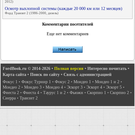
2012)
Осмотр выхлопной системы (каждые 20 000 км или 12 месяцев)
Форд Транзит 2 (1986-2000, дизель)
Комментарии посетителей
Еще нет комментариев
FordBook.ru © 2014-2026
•
Полная версия
•
Интересно почитать
•
Карта сайта
•
Поиск по сайту
•
Связь с администрацией
Фокус 1
•
Фокус Турнир 1
•
Фокус 2
•
Мондео 1
•
Мондео 1 и 2
•
Мондео 2
•
Мондео 3
•
Мондео 4
•
Эскорт 3
•
Эскорт 4
•
Эскорт 5
•
Фиеста 2
•
Фиеста 4
•
Таурус 1 и 2
•
Фьюжн
•
Скорпио 1
•
Скорпио 2
•
Сиерра
•
Транзит 2