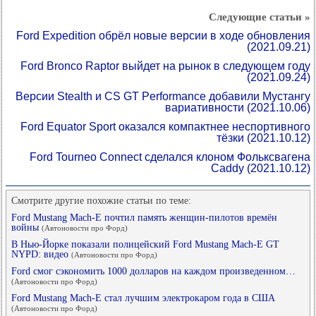
Следующие статьи »
Ford Expedition обрёл новые версии в ходе обновления
(2021.09.21)
Ford Bronco Raptor выйдет на рынок в следующем году
(2021.09.24)
Версии Stealth и CS GT Performance добавили Мустангу
вариативности
(2021.10.06)
Ford Equator Sport оказался компактнее неспортивного
тёзки
(2021.10.12)
Ford Tourneo Connect сделался клоном Фольксвагена
Caddy
(2021.10.12)
Смотрите другие похожие статьи по теме:
Ford Mustang Mach-E почтил память женщин-пилотов времён
войны
(Автоновости про Форд)
В Нью-Йорке показали полицейский Ford Mustang Mach-E GT
NYPD: видео
(Автоновости про Форд)
Ford смог сэкономить 1000 долларов на каждом произведенном…
(Автоновости про Форд)
Ford Mustang Mach-E стал лучшим электрокаром года в США
(Автоновости про Форд)