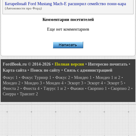
Батарейный Ford Mustang Mach-E расширил семейство пони-кара
(Автоновости про Форд)
Комментарии посетителей
Еще нет комментариев
FordBook.ru © 2014-2026
•
Полная версия
•
Интересно почитать
•
Карта сайта
•
Поиск по сайту
•
Связь с администрацией
Фокус 1
•
Фокус Турнир 1
•
Фокус 2
•
Мондео 1
•
Мондео 1 и 2
•
Мондео 2
•
Мондео 3
•
Мондео 4
•
Эскорт 3
•
Эскорт 4
•
Эскорт 5
•
Фиеста 2
•
Фиеста 4
•
Таурус 1 и 2
•
Фьюжн
•
Скорпио 1
•
Скорпио 2
•
Сиерра
•
Транзит 2