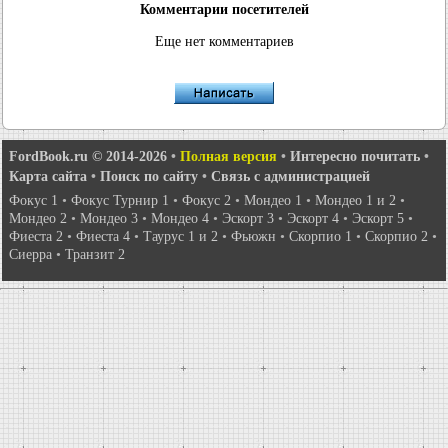
Комментарии посетителей
Еще нет комментариев
FordBook.ru © 2014-2026
•
Полная версия
•
Интересно почитать
•
Карта сайта
•
Поиск по сайту
•
Связь с администрацией
Фокус 1
•
Фокус Турнир 1
•
Фокус 2
•
Мондео 1
•
Мондео 1 и 2
•
Мондео 2
•
Мондео 3
•
Мондео 4
•
Эскорт 3
•
Эскорт 4
•
Эскорт 5
•
Фиеста 2
•
Фиеста 4
•
Таурус 1 и 2
•
Фьюжн
•
Скорпио 1
•
Скорпио 2
•
Сиерра
•
Транзит 2