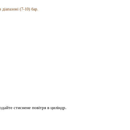
іапазоні (7-10) бар.
одайте стиснене повітря в циліндр.