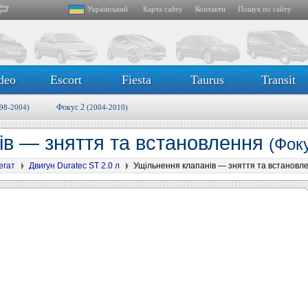
Український
Карта сайту
Контакти
Пошук по сайту
deo
Escort
Fiesta
Taurus
Transit
Фокус 2
98-2004)
(2004-2010)
ів — зняття та встановлення
(Фоку
егат
Двигун Duratec ST 2.0 л
Ущільнення клапанів — зняття та встановл