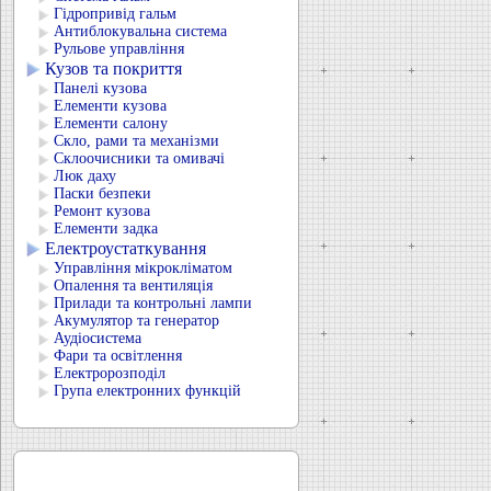
Гідропривід гальм
Антиблокувальна система
Рульове управління
Кузов та покриття
Панелі кузова
Елементи кузова
Елементи салону
Скло, рами та механізми
Склоочисники та омивачі
Люк даху
Паски безпеки
Ремонт кузова
Елементи задка
Електроустаткування
Управління мікрокліматом
Опалення та вентиляція
Прилади та контрольні лампи
Акумулятор та генератор
Аудіосистема
Фари та освітлення
Електророзподіл
Група електронних функцій