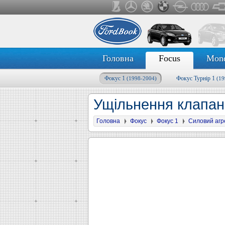
Головна
Focus
Mon
Фокус 1
Фокус Турнір 1
(1998-2004)
(19
Ущільнення клапан
Головна
Фокус
Фокус 1
Силовий агр