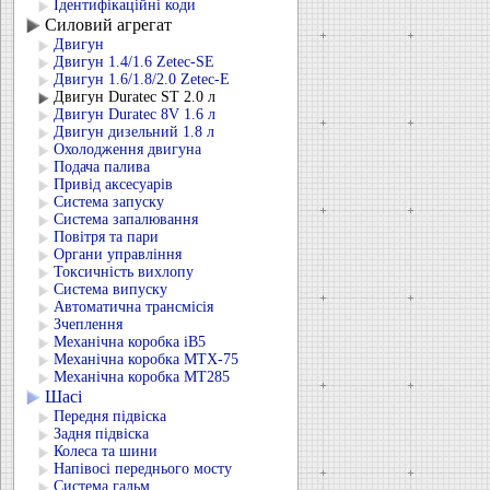
Ідентифікаційні коди
Силовий агрегат
Двигун
Двигун 1.4/1.6 Zetec-SE
Двигун 1.6/1.8/2.0 Zetec-E
Двигун Duratec ST 2.0 л
Двигун Duratec 8V 1.6 л
Двигун дизельний 1.8 л
Охолодження двигуна
Подача палива
Привід аксесуарів
Система запуску
Система запалювання
Повітря та пари
Органи управління
Токсичність вихлопу
Система випуску
Автоматична трансмісія
Зчеплення
Механічна коробка iB5
Механічна коробка MTX-75
Механічна коробка MT285
Шасі
Передня підвіска
Задня підвіска
Колеса та шини
Напівосі переднього мосту
Система гальм