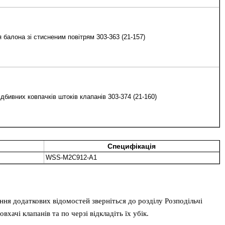
 балона зі стисненим повітрям 303-363 (21-157)
дбивних ковпачків штоків клапанів 303-374 (21-160)
Специфікація
WSS-M2C912-A1
ання додаткових відомостей зверніться до розділу Розподільчі
овхачі клапанів та по черзі відкладіть їх убік.