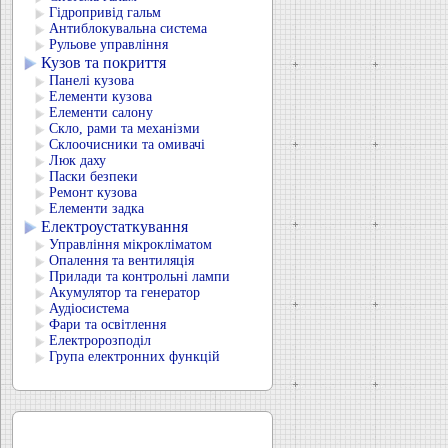
Гідропривід гальм
Антиблокувальна система
Рульове управління
Кузов та покриття
Панелі кузова
Елементи кузова
Елементи салону
Скло, рами та механізми
Склоочисники та омивачі
Люк даху
Паски безпеки
Ремонт кузова
Елементи задка
Електроустаткування
Управління мікрокліматом
Опалення та вентиляція
Прилади та контрольні лампи
Акумулятор та генератор
Аудіосистема
Фари та освітлення
Електророзподіл
Група електронних функцій