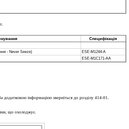
т.
енування
Специфікація
ння - Never Seeze)
ESE-M1244-A
ESE-M1C171-AA
 За додатковою інформацією зверніться до розділу 414-01.
дини, що охолоджує.