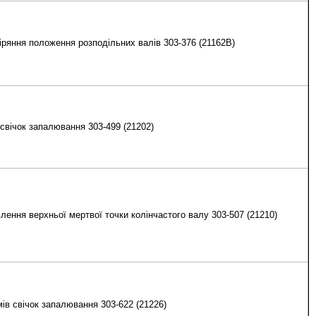
іряння положення розподільних валів 303-376 (21162В)
свічок запалювання 303-499 (21202)
ення верхньої мертвої точки колінчастого валу 303-507 (21210)
мів свічок запалювання 303-622 (21226)