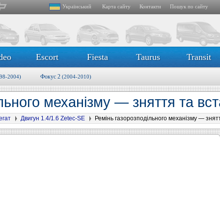
Український
Карта сайту
Контакти
Пошук по сайту
deo
Escort
Fiesta
Taurus
Transit
Фокус 2
98-2004)
(2004-2010)
льного механізму — зняття та в
егат
Двигун 1.4/1.6 Zetec-SE
Ремінь газорозподільного механізму — знят