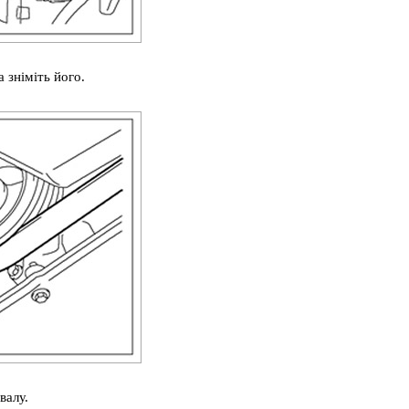
 зніміть його.
валу.