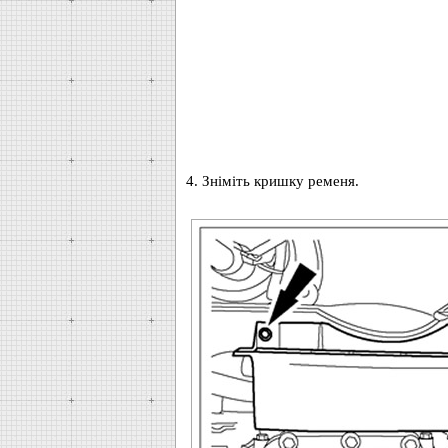
4. Зніміть кришку ременя.