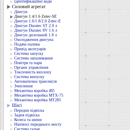
Ідентифікаційні коди
Силовий агрегат
Двигун
Двигун 1.4/1.6 Zetec-SE
Двигун 1.6/1.8/2.0 Zetec-E
Двигун Duratec ST 2.0 л
Двигун Duratec 8V 1.6 л
Двигун дизельний 1.8 л
Охолодження двигуна
Подача палива
Привід аксесуарів
Система запуску
Система запалювання
Повітря та пари
Органи управління
Токсичність вихлопу
Система випуску
Автоматична трансмісія
Зчеплення
Механічна коробка iB5
Механічна коробка MTX-75
Механічна коробка MT285
Шасі
Передня підвіска
Задня підвіска
Колеса та шини
Напівосі переднього мосту
Система гальм