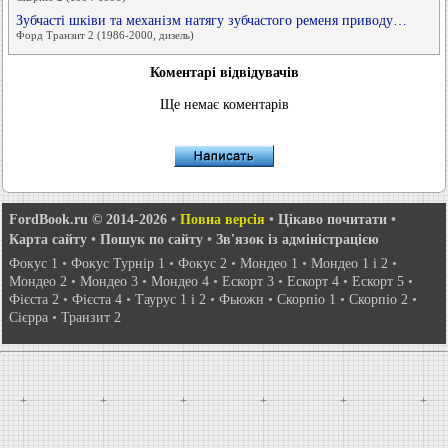
Зубчасті шківи та механізм натягу зубчастого ременя приводу…
Форд Транзит 2 (1986-2000, дизель)
Коментарі відвідувачів
Ще немає коментарів
FordBook.ru © 2014-2026
•
Повна версія
•
Цікаво почитати
•
Карта сайту
•
Пошук по сайту
•
Зв'язок із адміністрацією
Фокус 1
•
Фокус Турнір 1
•
Фокус 2
•
Мондео 1
•
Мондео 1 і 2
•
Мондео 2
•
Мондео 3
•
Мондео 4
•
Ескорт 3
•
Ескорт 4
•
Ескорт 5
•
Фієста 2
•
Фієста 4
•
Таурус 1 і 2
•
Фьюжн
•
Скорпіо 1
•
Скорпіо 2
•
Сієрра
•
Транзит 2