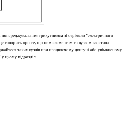
і попереджувальним трикутником зі стрілкою "електричного
 це говорить про те, що цим елементам та вузлам властива
торкайтеся таких вузлів при працюючому двигуні або увімкненому
 у цьому підрозділі.