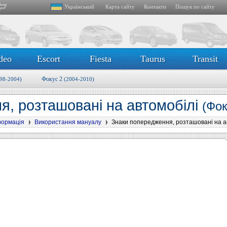
Український
Карта сайту
Контакти
Пошук по сайту
deo
Escort
Fiesta
Taurus
Transit
Фокус 2
98-2004)
(2004-2010)
я, розташовані на автомобілі
(Фок
формація
Використання мануалу
Знаки попередження, розташовані на а