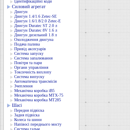
Ідентифікаційні коди
Силовий агрегат
Двигун
Двигун 1.4/1.6 Zetec-SE
Двигун 1.6/1.8/2.0 Zetec-E
Двигун Duratec ST 2.0 л
Двигун Duratec 8V 1.6 л
Двигун дизельний 1.8 л
Охолодження двигуна
Подача палива
Привід аксесуарів
Система запуску
Система запалювання
Повітря та пари
Органи управління
Токсичність вихлопу
Система випуску
Автоматична трансмісія
Зчеплення
Механічна коробка iB5
Механічна коробка MTX-75
Механічна коробка MT285
Шасі
Передня підвіска
Задня підвіска
Колеса та шини
Напівосі переднього мосту
Система гальм