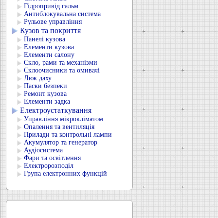
Гідропривід гальм
Антиблокувальна система
Рульове управління
Кузов та покриття
Панелі кузова
Елементи кузова
Елементи салону
Скло, рами та механізми
Склоочисники та омивачі
Люк даху
Паски безпеки
Ремонт кузова
Елементи задка
Електроустаткування
Управління мікрокліматом
Опалення та вентиляція
Прилади та контрольні лампи
Акумулятор та генератор
Аудіосистема
Фари та освітлення
Електророзподіл
Група електронних функцій