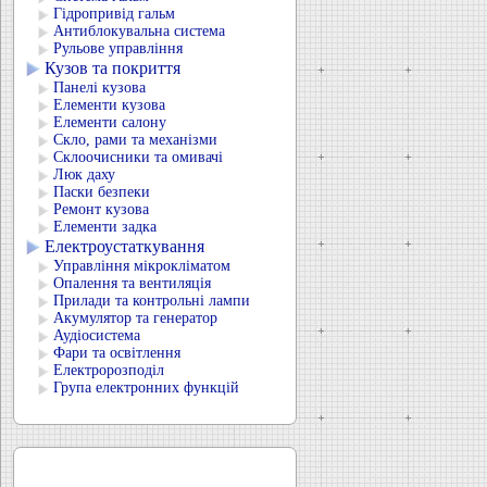
Гідропривід гальм
Антиблокувальна система
Рульове управління
Кузов та покриття
Панелі кузова
Елементи кузова
Елементи салону
Скло, рами та механізми
Склоочисники та омивачі
Люк даху
Паски безпеки
Ремонт кузова
Елементи задка
Електроустаткування
Управління мікрокліматом
Опалення та вентиляція
Прилади та контрольні лампи
Акумулятор та генератор
Аудіосистема
Фари та освітлення
Електророзподіл
Група електронних функцій