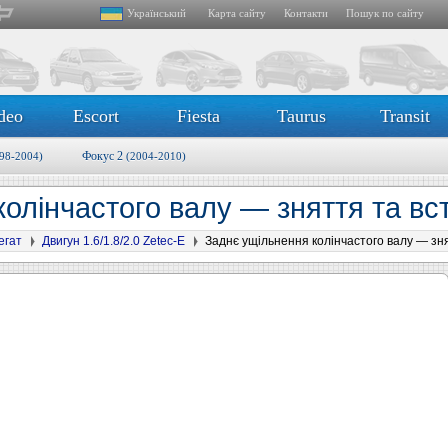
Український
Карта сайту
Контакти
Пошук по сайту
deo
Escort
Fiesta
Taurus
Transit
Фокус 2
98-2004)
(2004-2010)
колінчастого валу — зняття та в
егат
Двигун 1.6/1.8/2.0 Zetec-E
Заднє ущільнення колінчастого валу — зн