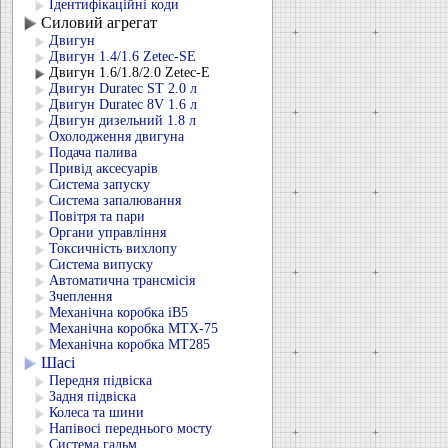
Ідентифікаційні коди
Силовий агрегат
Двигун
Двигун 1.4/1.6 Zetec-SE
Двигун 1.6/1.8/2.0 Zetec-E
Двигун Duratec ST 2.0 л
Двигун Duratec 8V 1.6 л
Двигун дизельний 1.8 л
Охолодження двигуна
Подача палива
Привід аксесуарів
Система запуску
Система запалювання
Повітря та пари
Органи управління
Токсичність вихлопу
Система випуску
Автоматична трансмісія
Зчеплення
Механічна коробка iB5
Механічна коробка MTX-75
Механічна коробка MT285
Шасі
Передня підвіска
Задня підвіска
Колеса та шини
Напівосі переднього мосту
Система гальм