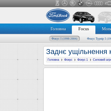
Головна
Focus
Mon
Фокус 1
Фокус Турнір 1
(1998-2004)
(19
Заднє ущільнення 
Головна
Фокус
Фокус 1
Силовий агр