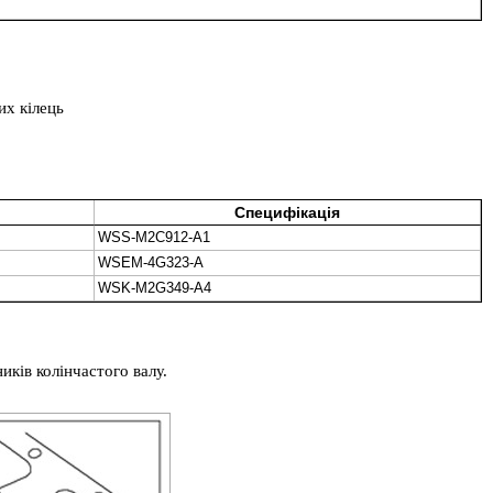
их кілець
Специфікація
WSS-M2C912-A1
WSEM-4G323-A
WSK-M2G349-A4
иків колінчастого валу.