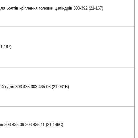
я болтів кріплення головки циліндрів 303-392 (21-167)
1-187)
йн для 303-435 303-435-06 (21-031В)
я 303-435-06 303-435-11 (21-146С)