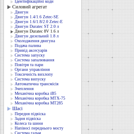
Ідентифікаційні коди
Силовий агрегат
Двигун
Двигун 1.4/1.6 Zetec-SE
Двигун 1.6/1.8/2.0 Zetec-E
Двигун Duratec ST 2.0 л
Двигун Duratec 8V 1.6 л
Двигун дизельний 1.8 л
Охолодження двигуна
Подача палива
Привід аксесуарів
Система запуску
Система запалювання
Повітря та пари
Органи управління
Токсичність вихлопу
Система випуску
Автоматична трансмісія
Зчеплення
Механічна коробка iB5
Механічна коробка MTX-75
Механічна коробка MT285
Шасі
Передня підвіска
Задня підвіска
Колеса та шини
Напівосі переднього мосту
Система гальм