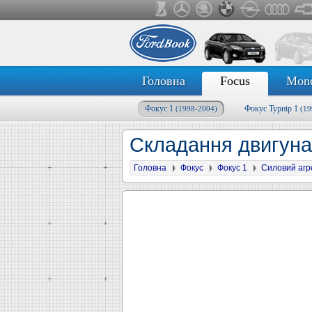
Головна
Focus
Mon
Фокус 1
Фокус Турнір 1
(1998-2004)
(19
Складання двигуна
Головна
Фокус
Фокус 1
Силовий агр