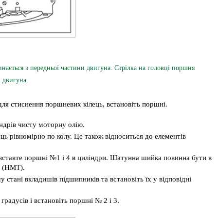
ється з передньої частини двигуна. Стрілка на головці поршня
 двигуна.
ля стиснення поршневих кілець, встановіть поршні.
індрів чисту моторну олію.
ць рівномірно по колу. Це також відноситься до елементів
ставте поршні №1 і 4 в циліндри. Шатунна шийка повинна бути в
и (НМТ).
у стані вкладишів підшипників та встановіть їх у відповідні
градусів і встановіть поршні № 2 і 3.