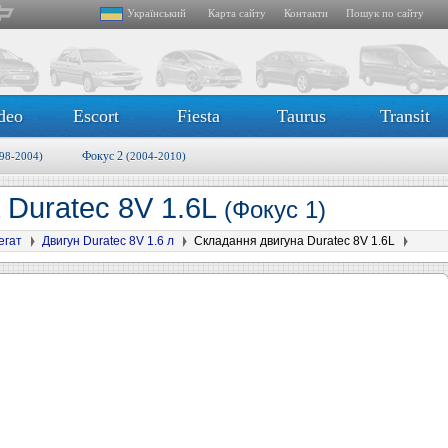
Український
Карта сайту
Контакти
Пошук по сайту
deo
Escort
Fiesta
Taurus
Transit
Фокус 2
98-2004)
(2004-2010)
 Duratec 8V 1.6L
(Фокус 1)
егат
Двигун Duratec 8V 1.6 л
Складання двигуна Duratec 8V 1.6L