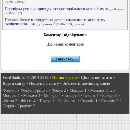
2 (1986-1994)
Перевірка ременя приводу газорозподільного механізму
Форд Фьюжн
(2002-2012)
Головка блоку циліндрів та деталі клапанного механізму —
очищення та…
Форд Транзит 2 (1986-2000, дизель)
Коментарі відвідувачів
Ще немає коментарів
FordBook.ru © 2014-2026
•
Повна версія
•
Цікаво почитати
•
Карта сайту
•
Пошук по сайту
•
Зв'язок із адміністрацією
Фокус 1
•
Фокус Турнір 1
•
Фокус 2
•
Мондео 1
•
Мондео 1 і 2
•
Мондео 2
•
Мондео 3
•
Мондео 4
•
Ескорт 3
•
Ескорт 4
•
Ескорт 5
•
Фієста 2
•
Фієста 4
•
Таурус 1 і 2
•
Фьюжн
•
Скорпіо 1
•
Скорпіо 2
•
Сієрра
•
Транзит 2