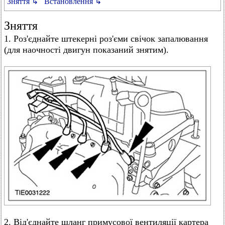
Зняття ↳
Встановлення ↳
Зняття
1. Роз'єднайте штекерні роз'єми свічок запалювання
(для наочності двигун показаний знятим).
2. Від'єднайте шланг примусової вентиляції картера