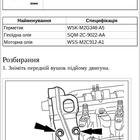
Найменування
Специфікація
Герметик
WSK-M2G348-A5
Гіпоїдна олія
SQM-2C-9022-AA
Моторна олія
WSS-M2C912-A1
Розбирання
1. Зніміть передній вушок підйому двигуна.