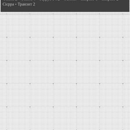
Сієрра
•
Транзит 2