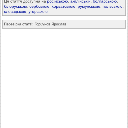
Ця стаття доступна на
російською
,
англійській
,
болгарською
,
білоруською
,
сербською
,
хорватською
,
румунською
,
польською
,
словацькою
,
угорською
Перевірка статті:
Горбунов Ярослав