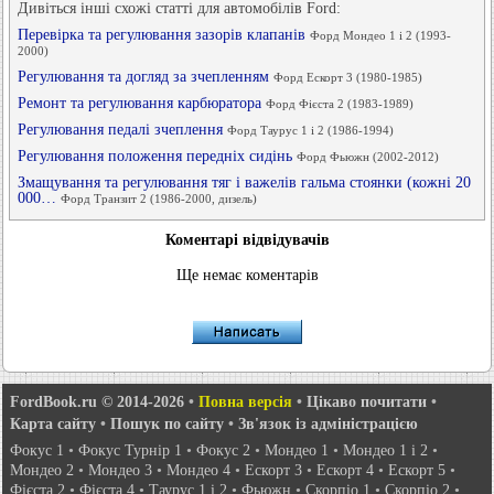
Дивіться інші схожі статті для автомобілів Ford:
Перевірка та регулювання зазорів клапанів
Форд Мондео 1 і 2 (1993-
2000)
Регулювання та догляд за зчепленням
Форд Ескорт 3 (1980-1985)
Ремонт та регулювання карбюратора
Форд Фієста 2 (1983-1989)
Регулювання педалі зчеплення
Форд Таурус 1 і 2 (1986-1994)
Регулювання положення передніх сидінь
Форд Фьюжн (2002-2012)
Змащування та регулювання тяг і важелів гальма стоянки (кожні 20
000…
Форд Транзит 2 (1986-2000, дизель)
Коментарі відвідувачів
Ще немає коментарів
FordBook.ru © 2014-2026
•
Повна версія
•
Цікаво почитати
•
Карта сайту
•
Пошук по сайту
•
Зв'язок із адміністрацією
Фокус 1
•
Фокус Турнір 1
•
Фокус 2
•
Мондео 1
•
Мондео 1 і 2
•
Мондео 2
•
Мондео 3
•
Мондео 4
•
Ескорт 3
•
Ескорт 4
•
Ескорт 5
•
Фієста 2
•
Фієста 4
•
Таурус 1 і 2
•
Фьюжн
•
Скорпіо 1
•
Скорпіо 2
•