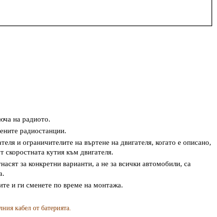
юча на радиото.
ените радиостанции.
еля и ограничителите на въртене на двигателя, когато е описано,
от скоростната кутия към двигателя.
насят за конкретни варианти, а не за всички автомобили, са
а.
ите и ги сменете по време на монтажа.
ия кабел от батерията.