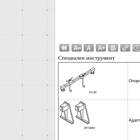
0
Специален инструмент
Опорн
Адапт