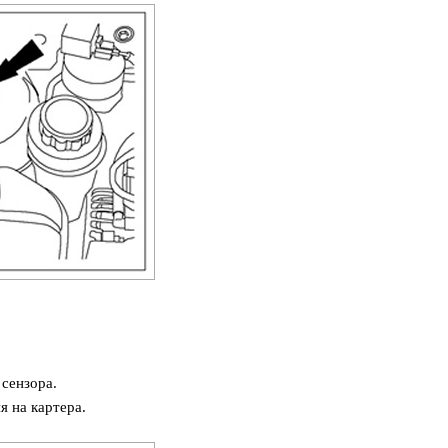
 сензора.
я на картера.