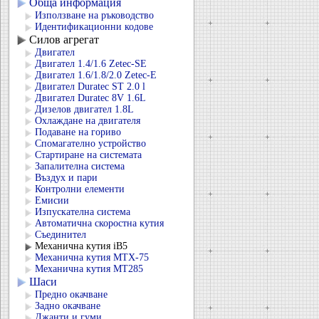
Обща информация
Използване на ръководство
Идентификационни кодове
Силов агрегат
Двигател
Двигател 1.4/1.6 Zetec-SE
Двигател 1.6/1.8/2.0 Zetec-E
Двигател Duratec ST 2.0 l
Двигател Duratec 8V 1.6L
Дизелов двигател 1.8L
Охлаждане на двигателя
Подаване на гориво
Спомагателно устройство
Стартиране на системата
Запалителна система
Въздух и пари
Контролни елементи
Емисии
Изпускателна система
Автоматична скоростна кутия
Съединител
Механична кутия iB5
Механична кутия MTX-75
Механична кутия MT285
Шаси
Предно окачване
Задно окачване
Джанти и гуми