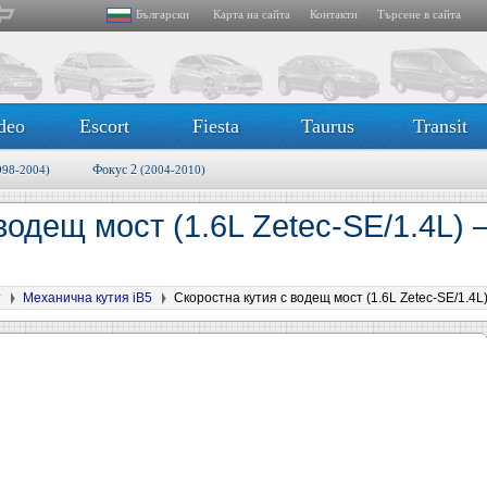
Български
Карта на сайта
Контакти
Търсене в сайта
deo
Escort
Fiesta
Taurus
Transit
Фокус 2
998-2004)
(2004-2010)
 водещ мост (1.6L Zetec-SE/1.4L
т
Механична кутия iB5
Скоростна кутия с водещ мост (1.6L Zetec-SE/1.4