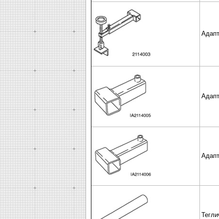
Адапт
Адапт
Адапт
Тегли