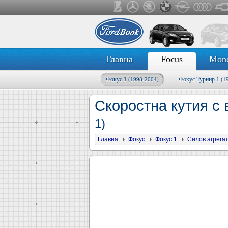
Главна
Focus
Mon
Фокус 1
Фокус Турнир 1
(1998-2004)
(1
Скоростна кутия с
1)
Главна
Фокус
Фокус 1
Силов агрега