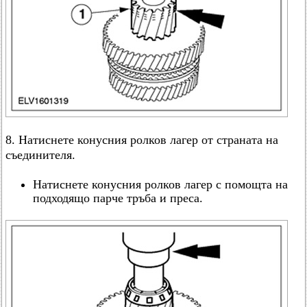
8. Натиснете конусния ролков лагер от страната на
съединителя.
Натиснете конусния ролков лагер с помощта на
подходящо парче тръба и преса.