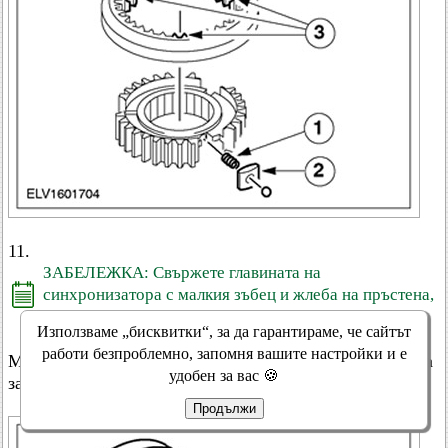
11.
ЗАБЕЛЕЖКА: Свържете главината на
синхронизатора с малкия зъбец и жлеба на пръстена,
обърнати навън (към задна предавка).
Използваме „бисквитки“, за да гарантираме, че сайтът
работи безпроблемно, запомня вашите настройки и е
Монтажна позиция на 5-та предавка/синхронизатор за
удобен за вас 🍪
задна предавка
Продължи