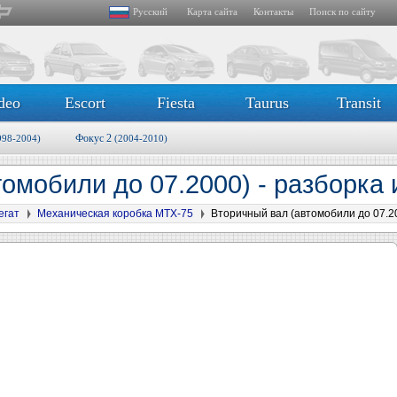
Русский
Карта сайта
Контакты
Поиск по сайту
deo
Escort
Fiesta
Taurus
Transit
Фокус 2
998-2004)
(2004-2010)
омобили до 07.2000) - разборка
егат
Механическая коробка MTX-75
Вторичный вал (автомобили до 07.20