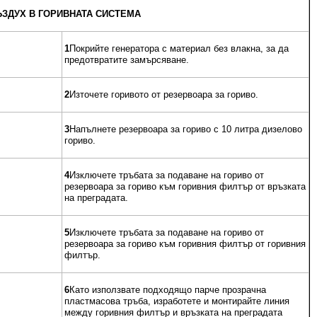
ЪЗДУХ В ГОРИВНАТА СИСТЕМА
1
Покрийте генератора с материал без влакна, за да
предотвратите замърсяване.
2
Източете горивото от резервоара за гориво.
3
Напълнете резервоара за гориво с 10 литра дизелово
гориво.
4
Изключете тръбата за подаване на гориво от
резервоара за гориво към горивния филтър от връзката
на преградата.
5
Изключете тръбата за подаване на гориво от
резервоара за гориво към горивния филтър от горивния
филтър.
6
Като използвате подходящо парче прозрачна
пластмасова тръба, изработете и монтирайте линия
между горивния филтър и връзката на преградата