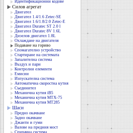
Идентификационни кодове
Силов агрегат
Двигател
Двигател 1.4/1.6 Zetec-SE
Двигател 1.6/1.8/2.0 Zetec-E
Двигател Duratec ST 2.0 l
Двигател Duratec 8V 1.6L
Дизелов двигател 1.8L
Охлаждане на двигателя
Подаване на гориво
Спомагателно устройство
Стартиране на системата
Запалителна система
Въздух и пари
Контролни елементи
Емисии
Изпускателна система
Автоматична скоростна кутия
Съединител
Механична кутия iB5
Механична кутия MTX-75
Механична кутия MT285
Шаси
Предно окачване
Задно окачване
Джанти и гуми
Валове на предния мост
Спирачна система