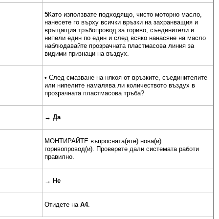
5
Като използвате подходящо, чисто моторно масло,
нанесете го върху всички връзки на захранващия и
връщащия тръбопровод за гориво, съединители и
нипели един по един и след всяко нанасяне на масло
наблюдавайте прозрачната пластмасова линия за
видими признаци на въздух.
• След смазване на някоя от връзките, съединителите
или нипелите намалява ли количеството въздух в
прозрачната пластмасова тръба?
→
Да
МОНТИРАЙТЕ въпросната(ите) нова(и)
горивопровод(и). Проверете дали системата работи
правилно.
→
Не
Отидете на
A4
.