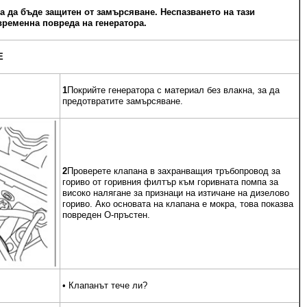
да бъде защитен от замърсяване. Неспазването на тази
ременна повреда на генератора.
Е
1
Покрийте генератора с материал без влакна, за да
предотвратите замърсяване.
2
Проверете клапана в захранващия тръбопровод за
гориво от горивния филтър към горивната помпа за
високо налягане за признаци на изтичане на дизелово
гориво. Ако основата на клапана е мокра, това показва
повреден О-пръстен.
• Клапанът тече ли?