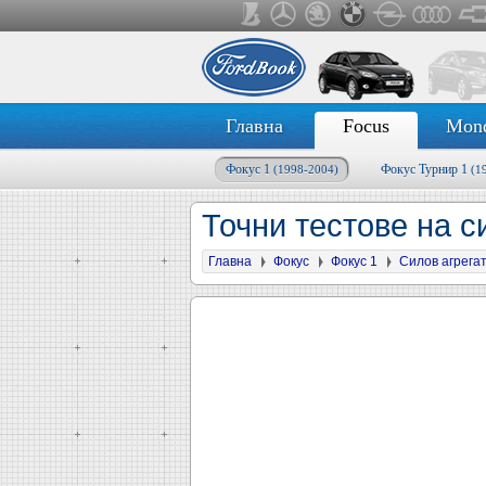
Главна
Focus
Mon
Фокус 1
Фокус Турнир 1
(1998-2004)
(1
Точни тестове на с
Главна
Фокус
Фокус 1
Силов агрега