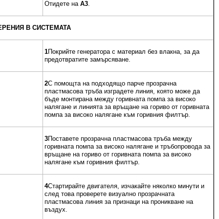
Отидете на
A3
.
ЕРЕНИЯ В СИСТЕМАТА
1
Покрийте генератора с материал без влакна, за да
предотвратите замърсяване.
2
С помощта на подходящо парче прозрачна
пластмасова тръба изградете линия, която може да
бъде монтирана между горивната помпа за високо
налягане и линията за връщане на гориво от горивната
помпа за високо налягане към горивния филтър.
3
Поставете прозрачна пластмасова тръба между
горивната помпа за високо налягане и тръбопровода за
връщане на гориво от горивната помпа за високо
налягане към горивния филтър.
4
Стартирайте двигателя, изчакайте няколко минути и
след това проверете визуално прозрачната
пластмасова линия за признаци на проникване на
въздух.