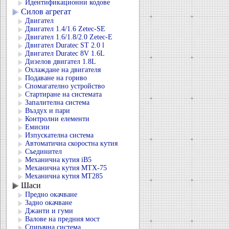
Идентификационни кодове
Силов агрегат
Двигател
Двигател 1.4/1.6 Zetec-SE
Двигател 1.6/1.8/2.0 Zetec-E
Двигател Duratec ST 2.0 l
Двигател Duratec 8V 1.6L
Дизелов двигател 1.8L
Охлаждане на двигателя
Подаване на гориво
Спомагателно устройство
Стартиране на системата
Запалителна система
Въздух и пари
Контролни елементи
Емисии
Изпускателна система
Автоматична скоростна кутия
Съединител
Механична кутия iB5
Механична кутия MTX-75
Механична кутия MT285
Шаси
Предно окачване
Задно окачване
Джанти и гуми
Валове на предния мост
Спирачна система