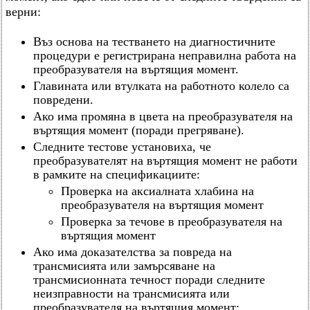
верни:
Въз основа на тестването на диагностичните
процедури е регистрирана неправилна работа на
преобразувателя на въртящия момент.
Главината или втулката на работното колело са
повредени.
Ако има промяна в цвета на преобразувателя на
въртящия момент (поради прегряване).
Следните тестове установиха, че
преобразувателят на въртящия момент не работи
в рамките на спецификациите:
Проверка на аксиалната хлабина на
преобразувателя на въртящия момент
Проверка за течове в преобразувателя на
въртящия момент
Ако има доказателства за повреда на
трансмисията или замърсяване на
трансмисионната течност поради следните
неизправности на трансмисията или
преобразувателя на въртящия момент: