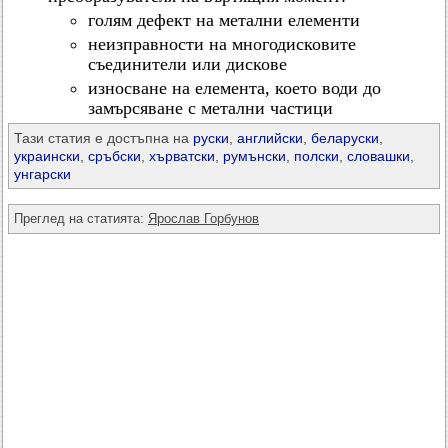
голям дефект на метални елементи
неизправности на многодисковите
съединители или дискове
износване на елемента, което води до
замърсяване с метални частици
Тази статия е достъпна на
руски
,
английски
,
беларуски
,
украински
,
сръбски
,
хърватски
,
румънски
,
полски
,
словашки
,
унгарски
Преглед на статията:
Ярослав Горбунов