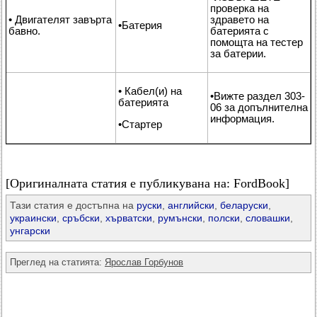
проверка на
• Двигателят завърта
здравето на
•Батерия
бавно.
батерията с
помощта на тестер
за батерии.
• Кабел(и) на
•Вижте раздел 303-
батерията
06 за допълнителна
информация.
•Стартер
[Оригиналната статия е публикувана на: FordBook]
Тази статия е достъпна на
руски
,
английски
,
беларуски
,
украински
,
сръбски
,
хърватски
,
румънски
,
полски
,
словашки
,
унгарски
Преглед на статията:
Ярослав Горбунов