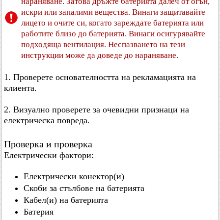
нараняване. Затова дръжте батерията далеч от огън,
искри или запалими вещества. Винаги защитавайте
лицето и очите си, когато зареждате батерията или
работите близо до батерията. Винаги осигурявайте
подходяща вентилация. Неспазването на тези
инструкции може да доведе до нараняване.
1. Проверете основателността на рекламацията на
клиента.
2. Визуално проверете за очевидни признаци на
електрическа повреда.
Проверка и проверка
Електрически фактори:
Електрически конектор(и)
Скоби за стълбове на батерията
Кабел(и) на батерията
Батерия