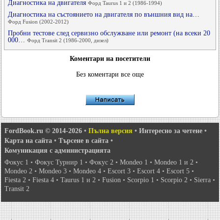
Диагностика на двигателя
Форд Taurus 1 и 2 (1986-1994)
Диагностика на състоянието на двигателя по външния вид на…
Форд Fusion (2002-2012)
Пробни тестове след сервизно обслужване или ремонт (на всеки 20
000…
Форд Transit 2 (1986-2000, дизел)
Коментари на посетители
Без коментари все още
FordBook.ru © 2014-2026
•
Пълна версия
•
Интересно за четене
•
Карта на сайта
•
Търсене в сайта
•
Комуникация с администрацията
Фокус 1
•
Фокус Турнир 1
•
Фокус 2
•
Mondeo 1
•
Mondeo 1 и 2
•
Mondeo 2
•
Mondeo 3
•
Mondeo 4
•
Escort 3
•
Escort 4
•
Escort 5
•
Fiesta 2
•
Fiesta 4
•
Taurus 1 и 2
•
Fusion
•
Scorpio 1
•
Scorpio 2
•
Sierra
•
Transit 2