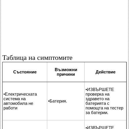
Таблица на симптомите
Възможни
Състояние
Действие
причини
•ИЗВЪРШЕТЕ
•Електрическата
проверка на
система на
здравето на
•Батерия.
автомобила не
батерията с
работи
помощта на тестер
за батерии.
•ИЗВЪРШЕТЕ