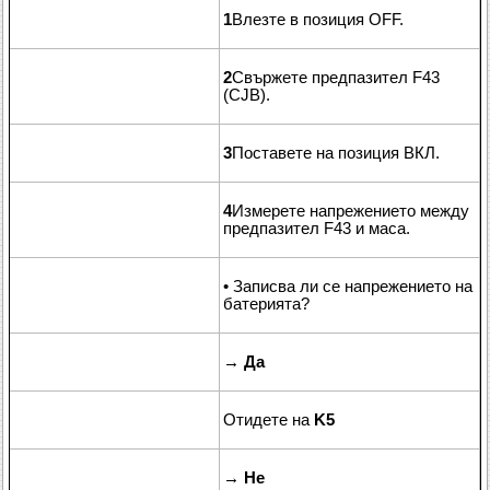
1
Влезте в позиция OFF.
2
Свържете предпазител F43
(CJB).
3
Поставете на позиция ВКЛ.
4
Измерете напрежението между
предпазител F43 и маса.
• Записва ли се напрежението на
батерията?
→
Да
Отидете на
K5
→
Не