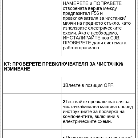
НАМЕРЕТЕ и ПОПРАВЕТЕ
отворената верига между
предпазител F56 и
превключвателя за чистачки/
миячи на предното стъкло, като
използвате електрическите
схеми. Ако е необходимо,
ИНСТАЛИРАЙТЕ нов CJB.
ПРОВЕРЕТЕ дали системата
работи правилно.
K7: ПРОВЕРЕТЕ ПРЕВКЛЮЧВАТЕЛЯ ЗА ЧИСТАЧКИ/
ИЗМИВАНЕ
1
Влезте в позиция OFF.
2
Тествайте превключвателя за
чистачка/миялна машина според
инструкциите за проверка на
компонентите, включени в
електрическите схеми.
• Превключвателят за чистачки/