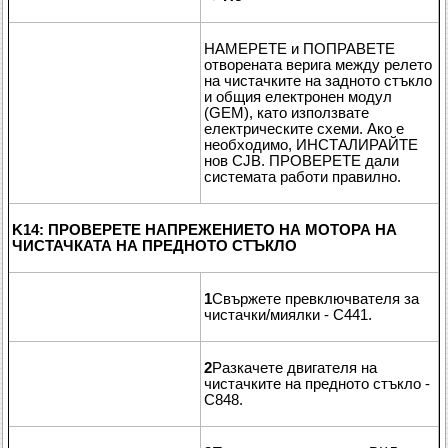
НАМЕРЕТЕ и ПОПРАВЕТЕ
отворената верига между релето
на чистачките на задното стъкло
и общия електронен модул
(GEM), като използвате
електрическите схеми. Ако е
необходимо, ИНСТАЛИРАЙТЕ
нов CJB. ПРОВЕРЕТЕ дали
системата работи правилно.
K14: ПРОВЕРЕТЕ НАПРЕЖЕНИЕТО НА МОТОРА НА
ЧИСТАЧКАТА НА ПРЕДНОТО СТЪКЛО
1
Свържете превключвателя за
чистачки/миялки - C441.
2
Разкачете двигателя на
чистачките на предното стъкло -
C848.