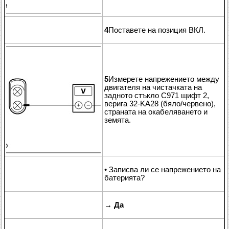
4
Поставете на позиция ВКЛ.
5
Измерете напрежението между
двигателя на чистачката на
задното стъкло C971 щифт 2,
верига 32-KA28 (бяло/червено),
страната на окабеляването и
земята.
• Записва ли се напрежението на
батерията?
→
Да