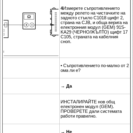
4
Измерете съпротивлението
между релето на чистачките на
задното стъкло C1018 щифт 2,
страна на CJB, и обща верига на
електронния модул (GEM) 91S-
KA29 (ЧЕРНО/ЖЪЛТО) щифт 17
C105, страната на кабелния
сноп.
• Съпротивлението по-малко от 2
ома ли е?
→
Да
ИНСТАЛИРАЙТЕ нов общ
електронен модул (GEM).
ПРОВЕРЕТЕ дали системата
работи правилно.
→
Не