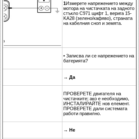
1
Измерете напрежението между
мотора на чистачката на задното
стъкло C971 щифт 1, верига 15-
KA28 (зелено/кафяво), страната
на кабелния сноп и земята.
• Записва ли се напрежението на
батерията?
→
Да
ПРОВЕРЕТЕ двигателя на
чистачките; ако е необходимо,
ИНСТАЛИРАЙТЕ нов елемент.
ПРОВЕРЕТЕ дали системата
работи правилно.
→
Не