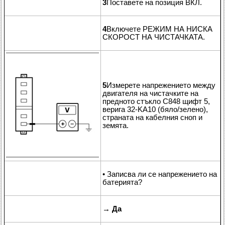
3
Поставете на позиция ВКЛ.
4
Включете РЕЖИМ НА НИСКА
СКОРОСТ НА ЧИСТАЧКАТА.
5
Измерете напрежението между
двигателя на чистачките на
предното стъкло C848 щифт 5,
верига 32-KA10 (бяло/зелено),
страната на кабелния сноп и
земята.
• Записва ли се напрежението на
батерията?
→
Да