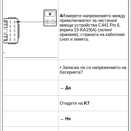
4
Измерете напрежението между
превключвател за чистачки/
миещи устройства C441 Pin 6,
верига 15-KA19(A) (зелен/
оранжев), страната на кабелния
сноп и земята.
• Записва ли се напрежението на
батерията?
→
Да
Отидете на
K7
→
Не