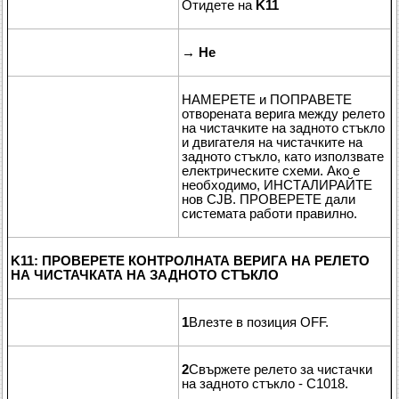
Отидете на
K11
→
Не
НАМЕРЕТЕ и ПОПРАВЕТЕ
отворената верига между релето
на чистачките на задното стъкло
и двигателя на чистачките на
задното стъкло, като използвате
електрическите схеми. Ако е
необходимо, ИНСТАЛИРАЙТЕ
нов CJB. ПРОВЕРЕТЕ дали
системата работи правилно.
K11: ПРОВЕРЕТЕ КОНТРОЛНАТА ВЕРИГА НА РЕЛЕТО
НА ЧИСТАЧКАТА НА ЗАДНОТО СТЪКЛО
1
Влезте в позиция OFF.
2
Свържете релето за чистачки
на задното стъкло - C1018.