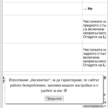
→
Не
Чистачките на
предното стък
са включени
непрекъснато:
Отидете на
L2
Чистачката на
задното стъкл
включена
непрекъснато:
Отидете на
L1
L2: ИДЕНТИФИЦИРАЙТЕ СЪСТОЯНИЕТО, ПРИ КОЕТО СЕ
Използваме „бисквитки“, за да гарантираме, че сайтът
ПОЯВЯВА ПОВРЕДАТА.
работи безпроблемно, запомня вашите настройки и е
удобен за вас 🍪
1
Определете
състоянието, в
Продължи
което възникв
неизправностт