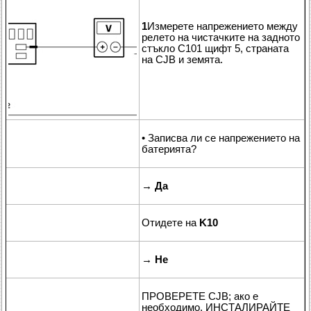
1
Измерете напрежението между
релето на чистачките на задното
стъкло C101 щифт 5, страната
на CJB и земята.
• Записва ли се напрежението на
батерията?
→
Да
Отидете на
K10
→
Не
ПРОВЕРЕТЕ CJB; ако е
необходимо, ИНСТАЛИРАЙТЕ