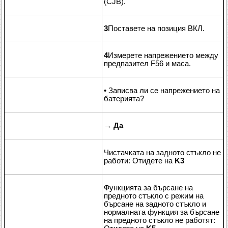
(CJB).
3
Поставете на позиция ВКЛ.
4
Измерете напрежението между
предпазител F56 и маса.
• Записва ли се напрежението на
батерията?
→
Да
Чистачката на задното стъкло не
работи: Отидете на
K3
Функцията за бърсане на
предното стъкло с режим на
бърсане на задното стъкло и
нормалната функция за бърсане
на предното стъкло не работят: