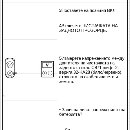
3
Поставете на позиция ВКЛ.
4
Включете ЧИСТАЧКАТА НА
ЗАДНОТО ПРОЗОРЦЕ.
5
Измерете напрежението между
двигателя на чистачката на
задното стъкло C971 щифт 2,
верига 32-KA28 (бяло/червено),
страната на окабеляването и
земята.
• Записва ли се напрежението на
батерията?
→
Да