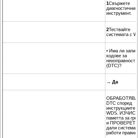
1
Свържете
диагностичния
инструмент.
2
Тествайте
системата с 
• Има ли запи
кодове за
неизправности
(DTC)?
→
Да
ОБРАБОТЯВА
DTC според
инструкциите 
WDS. ИЗЧИС
паметта за гр
и ПРОВЕРЕТ
дали системат
работи правил