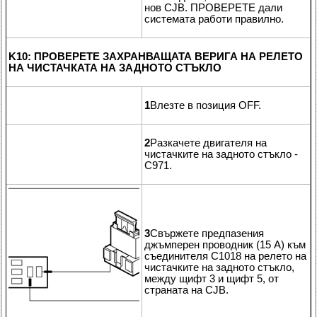
нов CJB. ПРОВЕРЕТЕ дали
системата работи правилно.
K10: ПРОВЕРЕТЕ ЗАХРАНВАЩАТА ВЕРИГА НА РЕЛЕТО
НА ЧИСТАЧКАТА НА ЗАДНОТО СТЪКЛО
1
Влезте в позиция OFF.
2
Разкачете двигателя на
чистачките на задното стъкло -
C971.
3
Свържете предпазения
джъмперен проводник (15 A) към
съединителя C1018 на релето на
чистачките на задното стъкло,
между щифт 3 и щифт 5, от
страната на CJB.